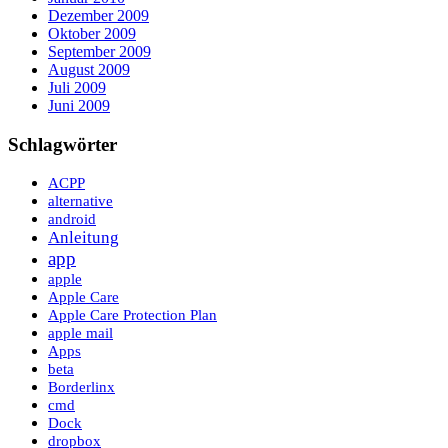
Dezember 2009
Oktober 2009
September 2009
August 2009
Juli 2009
Juni 2009
Schlagwörter
ACPP
alternative
android
Anleitung
app
apple
Apple Care
Apple Care Protection Plan
apple mail
Apps
beta
Borderlinx
cmd
Dock
dropbox