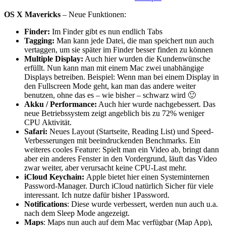
OS X Mavericks
– Neue Funktionen:
Finder:
Im Finder gibt es nun endlich Tabs
Tagging:
Man kann jede Datei, die man speichert nun auch
vertaggen, um sie später im Finder besser finden zu können
Multiple Display:
Auch hier wurden die Kundenwünsche
erfüllt. Nun kann man mit einem Mac zwei unabhängige
Displays betreiben. Beispiel: Wenn man bei einem Display in
den Fullscreen Mode geht, kan man das andere weiter
benutzen, ohne das es – wie bisher – schwarz wird 🙂
Akku / Performance:
Auch hier wurde nachgebessert. Das
neue Betriebssystem zeigt angeblich bis zu 72% weniger
CPU Aktivität.
Safari:
Neues Layout (Startseite, Reading List) und Speed-
Verbesserungen mit beeindruckenden Benchmarks. Ein
weiteres cooles Feature: Spielt man ein Video ab, bringt dann
aber ein anderes Fenster in den Vordergrund, läuft das Video
zwar weiter, aber verursacht keine CPU-Last mehr.
iCloud Keychain:
Apple bietet hier einen Systeminternen
Password-Manager. Durch iCloud natürlich Sicher für viele
interessant. Ich nutze dafür bisher 1Password.
Notifications
: Diese wurde verbessert, werden nun auch u.a.
nach dem Sleep Mode angezeigt.
Maps
: Maps nun auch auf dem Mac verfügbar (Map App),