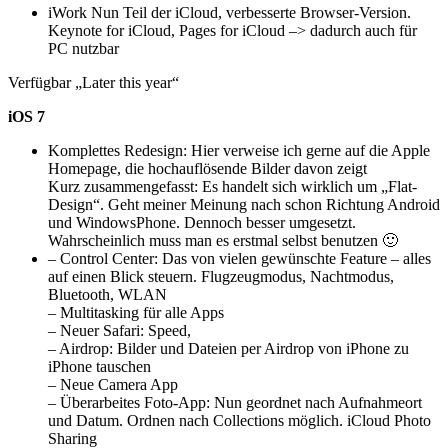
iWork Nun Teil der iCloud, verbesserte Browser-Version.
Keynote for iCloud, Pages for iCloud –> dadurch auch für
PC nutzbar
Verfügbar „Later this year“
iOS 7
Komplettes Redesign: Hier verweise ich gerne auf die Apple
Homepage, die hochauflösende Bilder davon zeigt
Kurz zusammengefasst: Es handelt sich wirklich um „Flat-
Design“. Geht meiner Meinung nach schon Richtung Android
und WindowsPhone. Dennoch besser umgesetzt.
Wahrscheinlich muss man es erstmal selbst benutzen 🙂
– Control Center: Das von vielen gewünschte Feature – alles
auf einen Blick steuern. Flugzeugmodus, Nachtmodus,
Bluetooth, WLAN
– Multitasking für alle Apps
– Neuer Safari: Speed,
– Airdrop: Bilder und Dateien per Airdrop von iPhone zu
iPhone tauschen
– Neue Camera App
– Überarbeites Foto-App: Nun geordnet nach Aufnahmeort
und Datum. Ordnen nach Collections möglich. iCloud Photo
Sharing