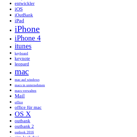
entwickler
iOS
iOutBank
iPad
iPhone
iPhone 4
itunes
keyboard
keynote
leopard
mac
mac auf windows
macs in unternehmen
macs verwalten
Mail
office
office für mac
OS X
outbank
outbank 2
outlook 2016