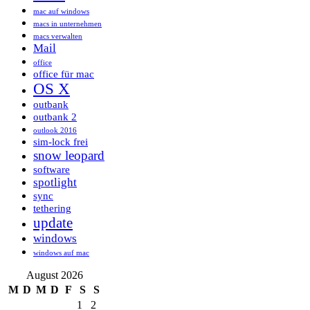
mac auf windows
macs in unternehmen
macs verwalten
Mail
office
office für mac
OS X
outbank
outbank 2
outlook 2016
sim-lock frei
snow leopard
software
spotlight
sync
tethering
update
windows
windows auf mac
August 2026
M
D
M
D
F
S
S
1
2