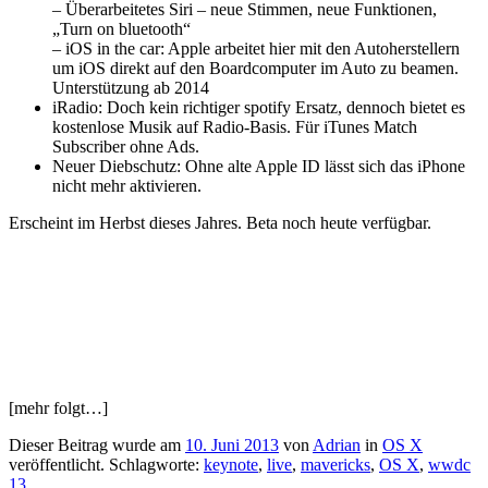
– Überarbeitetes Siri – neue Stimmen, neue Funktionen,
„Turn on bluetooth“
– iOS in the car: Apple arbeitet hier mit den Autoherstellern
um iOS direkt auf den Boardcomputer im Auto zu beamen.
Unterstützung ab 2014
iRadio: Doch kein richtiger spotify Ersatz, dennoch bietet es
kostenlose Musik auf Radio-Basis. Für iTunes Match
Subscriber ohne Ads.
Neuer Diebschutz: Ohne alte Apple ID lässt sich das iPhone
nicht mehr aktivieren.
Erscheint im Herbst dieses Jahres. Beta noch heute verfügbar.
[mehr folgt…]
Dieser Beitrag wurde am
10. Juni 2013
von
Adrian
in
OS X
veröffentlicht. Schlagworte:
keynote
,
live
,
mavericks
,
OS X
,
wwdc
13
.