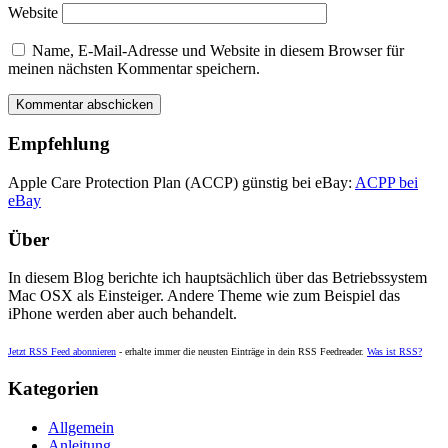
Website
Name, E-Mail-Adresse und Website in diesem Browser für
meinen nächsten Kommentar speichern.
Empfehlung
Apple Care Protection Plan (ACCP) günstig bei eBay:
ACPP bei
eBay
Über
In diesem Blog berichte ich hauptsächlich über das Betriebssystem
Mac OSX als Einsteiger. Andere Theme wie zum Beispiel das
iPhone werden aber auch behandelt.
Jetzt RSS Feed abonnieren
- erhalte immer die neusten Einträge in dein RSS Feedreader.
Was ist RSS?
Kategorien
Allgemein
Anleitung