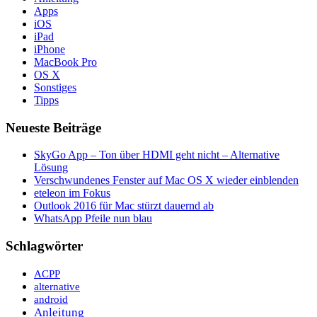
Apps
iOS
iPad
iPhone
MacBook Pro
OS X
Sonstiges
Tipps
Neueste Beiträge
SkyGo App – Ton über HDMI geht nicht – Alternative
Lösung
Verschwundenes Fenster auf Mac OS X wieder einblenden
eteleon im Fokus
Outlook 2016 für Mac stürzt dauernd ab
WhatsApp Pfeile nun blau
Schlagwörter
ACPP
alternative
android
Anleitung