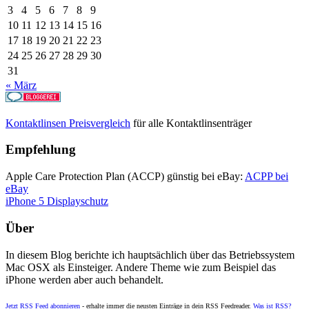
3
4
5
6
7
8
9
10
11
12
13
14
15
16
17
18
19
20
21
22
23
24
25
26
27
28
29
30
31
« März
Kontaktlinsen Preisvergleich
für alle Kontaktlinsenträger
Empfehlung
Apple Care Protection Plan (ACCP) günstig bei eBay:
ACPP bei
eBay
iPhone 5 Displayschutz
Über
In diesem Blog berichte ich hauptsächlich über das Betriebssystem
Mac OSX als Einsteiger. Andere Theme wie zum Beispiel das
iPhone werden aber auch behandelt.
Jetzt RSS Feed abonnieren
- erhalte immer die neusten Einträge in dein RSS Feedreader.
Was ist RSS?