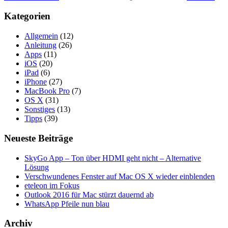
Kategorien
Allgemein
(12)
Anleitung
(26)
Apps
(11)
iOS
(20)
iPad
(6)
iPhone
(27)
MacBook Pro
(7)
OS X
(31)
Sonstiges
(13)
Tipps
(39)
Neueste Beiträge
SkyGo App – Ton über HDMI geht nicht – Alternative
Lösung
Verschwundenes Fenster auf Mac OS X wieder einblenden
eteleon im Fokus
Outlook 2016 für Mac stürzt dauernd ab
WhatsApp Pfeile nun blau
Archiv