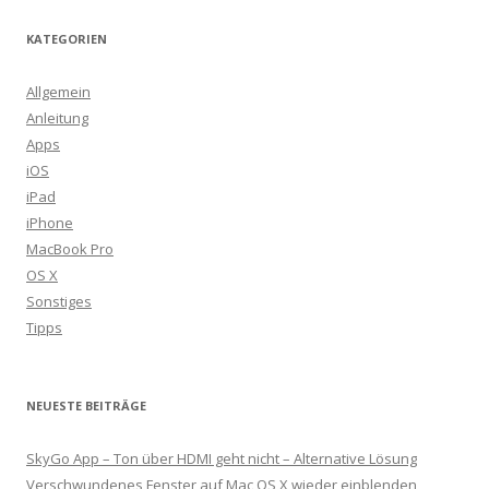
KATEGORIEN
Allgemein
Anleitung
Apps
iOS
iPad
iPhone
MacBook Pro
OS X
Sonstiges
Tipps
NEUESTE BEITRÄGE
SkyGo App – Ton über HDMI geht nicht – Alternative Lösung
Verschwundenes Fenster auf Mac OS X wieder einblenden