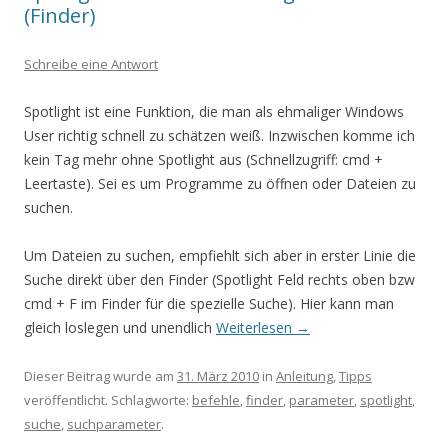
(Finder)
Schreibe eine Antwort
Spotlight ist eine Funktion, die man als ehmaliger Windows
User richtig schnell zu schätzen weiß. Inzwischen komme ich
kein Tag mehr ohne Spotlight aus (Schnellzugriff: cmd +
Leertaste). Sei es um Programme zu öffnen oder Dateien zu
suchen.
Um Dateien zu suchen, empfiehlt sich aber in erster Linie die
Suche direkt über den Finder (Spotlight Feld rechts oben bzw
cmd + F im Finder für die spezielle Suche). Hier kann man
gleich loslegen und unendlich
Weiterlesen
→
Dieser Beitrag wurde am
31. März 2010
in
Anleitung
,
Tipps
veröffentlicht. Schlagworte:
befehle
,
finder
,
parameter
,
spotlight
,
suche
,
suchparameter
.