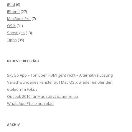
iPad
(6)
iPhone
(27)
MacBook Pro
(7)
OS X
(31)
Sonstiges
(13)
Tipps
(39)
NEUESTE BEITRÄGE
SkyGo App – Ton über HDMI geht nicht – Alternative Lösung
Verschwundenes Fenster auf Mac OS X wieder einblenden
eteleon im Fokus
Outlook 2016 für Mac stürzt dauernd ab
WhatsApp Pfeile nun blau
ARCHIV