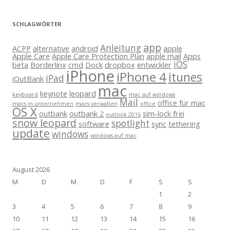
SCHLAGWÖRTER
app
Anleitung
ACPP
alternative
android
apple
Apple Care
Apple Care Protection Plan
apple mail
Apps
iOS
beta
Borderlinx
cmd
Dock
dropbox
entwickler
iPhone
iPhone 4
itunes
iPad
iOutBank
mac
keynote
leopard
keyboard
mac auf windows
Mail
office für mac
macs in unternehmen
macs verwalten
office
OS X
outbank
outbank 2
sim-lock frei
outlook 2016
snow leopard
spotlight
software
sync
tethering
update
windows
windows auf mac
August 2026
M
D
M
D
F
S
S
1
2
3
4
5
6
7
8
9
10
11
12
13
14
15
16