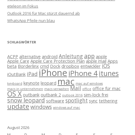
eteleon im Fokus
Outlook 2016 für Mac stürzt dauernd ab
WhatsApp Pfeile nun blau
SCHLAGWÖRTER
app
Anleitung
ACPP
alternative
android
apple
Apple Care
Apple Care Protection Plan
apple mail
Apps
iOS
beta
Borderlinx
cmd
Dock
dropbox
entwickler
iPhone
iPhone 4
itunes
iPad
iOutBank
mac
keynote
leopard
keyboard
mac auf windows
Mail
office für mac
macs in unternehmen
macs verwalten
office
OS X
outbank
outbank 2
sim-lock frei
outlook 2016
snow leopard
spotlight
software
sync
tethering
update
windows
windows auf mac
August 2026
M
D
M
D
F
S
S