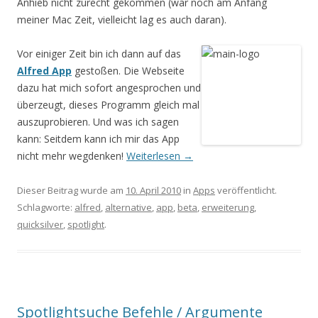
Anhieb nicht zurecht gekommen (war noch am Anfang
meiner Mac Zeit, vielleicht lag es auch daran).
Vor einiger Zeit bin ich dann auf das
Alfred App
gestoßen. Die Webseite
dazu hat mich sofort angesprochen und
überzeugt, dieses Programm gleich mal
auszuprobieren. Und was ich sagen
kann: Seitdem kann ich mir das App
nicht mehr wegdenken!
Weiterlesen
→
Dieser Beitrag wurde am
10. April 2010
in
Apps
veröffentlicht.
Schlagworte:
alfred
,
alternative
,
app
,
beta
,
erweiterung
,
quicksilver
,
spotlight
.
Spotlightsuche Befehle / Argumente