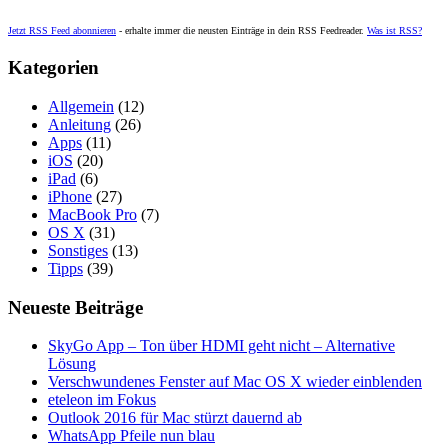
Jetzt RSS Feed abonnieren
- erhalte immer die neusten Einträge in dein RSS Feedreader.
Was ist RSS?
Kategorien
Allgemein
(12)
Anleitung
(26)
Apps
(11)
iOS
(20)
iPad
(6)
iPhone
(27)
MacBook Pro
(7)
OS X
(31)
Sonstiges
(13)
Tipps
(39)
Neueste Beiträge
SkyGo App – Ton über HDMI geht nicht – Alternative
Lösung
Verschwundenes Fenster auf Mac OS X wieder einblenden
eteleon im Fokus
Outlook 2016 für Mac stürzt dauernd ab
WhatsApp Pfeile nun blau