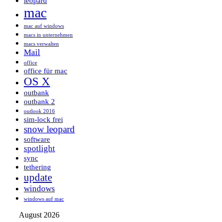
leopard
mac
mac auf windows
macs in unternehmen
macs verwalten
Mail
office
office für mac
OS X
outbank
outbank 2
outlook 2016
sim-lock frei
snow leopard
software
spotlight
sync
tethering
update
windows
windows auf mac
August 2026