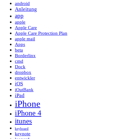
android
Anleitung
app
apple
Apple Care
Apple Care Protection Plan
apple mail
Apps
beta
Borderlinx
cmd
Dock
dropbox
entwickler
iOS
iOutBank
iPad
iPhone
iPhone 4
itunes
keyboard
keynote