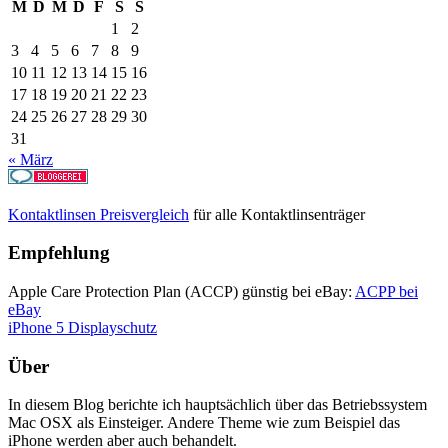
M
D
M
D
F
S
S
1
2
3
4
5
6
7
8
9
10
11
12
13
14
15
16
17
18
19
20
21
22
23
24
25
26
27
28
29
30
31
« März
Kontaktlinsen Preisvergleich
für alle Kontaktlinsenträger
Empfehlung
Apple Care Protection Plan (ACCP) günstig bei eBay:
ACPP bei
eBay
iPhone 5 Displayschutz
Über
In diesem Blog berichte ich hauptsächlich über das Betriebssystem
Mac OSX als Einsteiger. Andere Theme wie zum Beispiel das
iPhone werden aber auch behandelt.