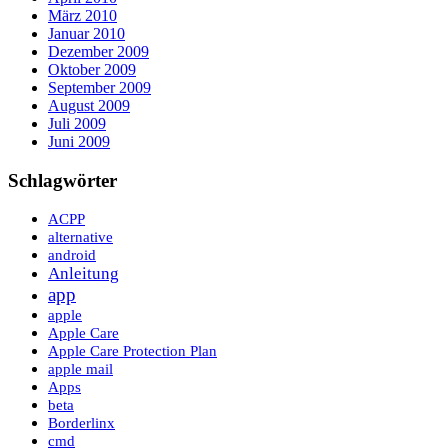
März 2010
Januar 2010
Dezember 2009
Oktober 2009
September 2009
August 2009
Juli 2009
Juni 2009
Schlagwörter
ACPP
alternative
android
Anleitung
app
apple
Apple Care
Apple Care Protection Plan
apple mail
Apps
beta
Borderlinx
cmd