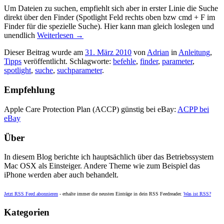
Um Dateien zu suchen, empfiehlt sich aber in erster Linie die Suche
direkt über den Finder (Spotlight Feld rechts oben bzw cmd + F im
Finder für die spezielle Suche). Hier kann man gleich loslegen und
unendlich
Weiterlesen
→
Dieser Beitrag wurde am
31. März 2010
von
Adrian
in
Anleitung
,
Tipps
veröffentlicht. Schlagworte:
befehle
,
finder
,
parameter
,
spotlight
,
suche
,
suchparameter
.
Empfehlung
Apple Care Protection Plan (ACCP) günstig bei eBay:
ACPP bei
eBay
Über
In diesem Blog berichte ich hauptsächlich über das Betriebssystem
Mac OSX als Einsteiger. Andere Theme wie zum Beispiel das
iPhone werden aber auch behandelt.
Jetzt RSS Feed abonnieren
- erhalte immer die neusten Einträge in dein RSS Feedreader.
Was ist RSS?
Kategorien