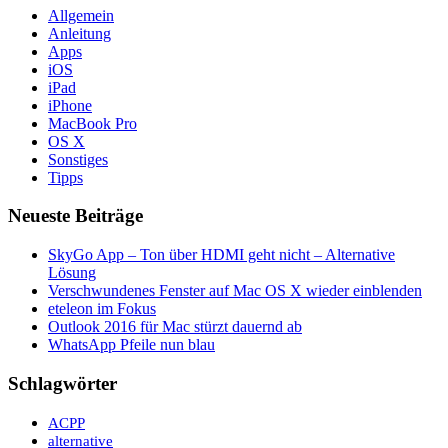
Allgemein
Anleitung
Apps
iOS
iPad
iPhone
MacBook Pro
OS X
Sonstiges
Tipps
Neueste Beiträge
SkyGo App – Ton über HDMI geht nicht – Alternative
Lösung
Verschwundenes Fenster auf Mac OS X wieder einblenden
eteleon im Fokus
Outlook 2016 für Mac stürzt dauernd ab
WhatsApp Pfeile nun blau
Schlagwörter
ACPP
alternative