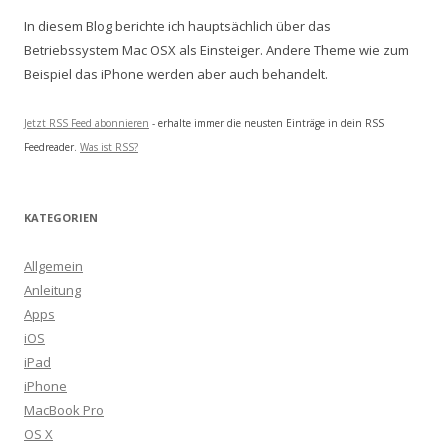
In diesem Blog berichte ich hauptsächlich über das
Betriebssystem Mac OSX als Einsteiger. Andere Theme wie zum
Beispiel das iPhone werden aber auch behandelt.
Jetzt RSS Feed abonnieren
- erhalte immer die neusten Einträge in dein RSS
Feedreader.
Was ist RSS?
KATEGORIEN
Allgemein
Anleitung
Apps
iOS
iPad
iPhone
MacBook Pro
OS X