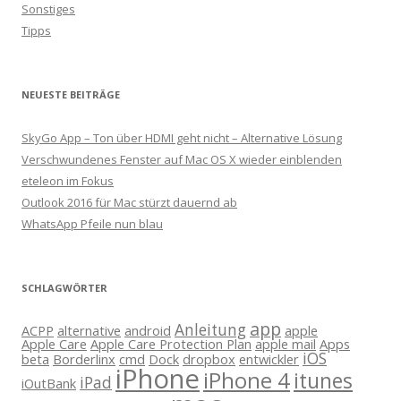
Sonstiges
Tipps
NEUESTE BEITRÄGE
SkyGo App – Ton über HDMI geht nicht – Alternative Lösung
Verschwundenes Fenster auf Mac OS X wieder einblenden
eteleon im Fokus
Outlook 2016 für Mac stürzt dauernd ab
WhatsApp Pfeile nun blau
SCHLAGWÖRTER
app
Anleitung
ACPP
alternative
android
apple
Apple Care
Apple Care Protection Plan
apple mail
Apps
iOS
beta
Borderlinx
cmd
Dock
dropbox
entwickler
iPhone
iPhone 4
itunes
iPad
iOutBank