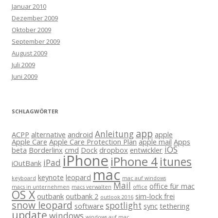
Januar 2010
Dezember 2009
Oktober 2009
September 2009
August 2009
Juli 2009
Juni 2009
SCHLAGWÖRTER
app
Anleitung
ACPP
alternative
android
apple
Apple Care
Apple Care Protection Plan
apple mail
Apps
iOS
beta
Borderlinx
cmd
Dock
dropbox
entwickler
iPhone
iPhone 4
itunes
iPad
iOutBank
mac
keynote
leopard
keyboard
mac auf windows
Mail
office für mac
macs in unternehmen
macs verwalten
office
OS X
outbank
outbank 2
sim-lock frei
outlook 2016
snow leopard
spotlight
software
sync
tethering
update
windows
windows auf mac