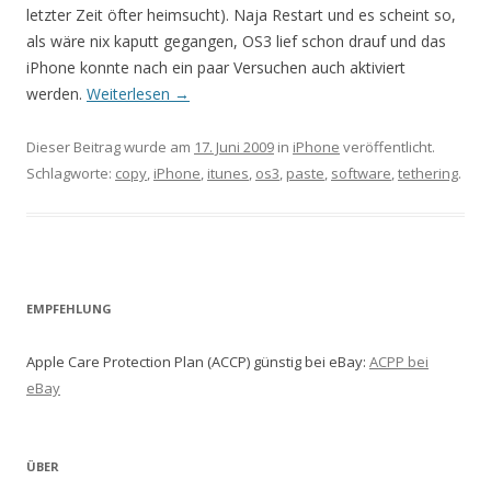
letzter Zeit öfter heimsucht). Naja Restart und es scheint so,
als wäre nix kaputt gegangen, OS3 lief schon drauf und das
iPhone konnte nach ein paar Versuchen auch aktiviert
werden.
Weiterlesen
→
Dieser Beitrag wurde am
17. Juni 2009
in
iPhone
veröffentlicht.
Schlagworte:
copy
,
iPhone
,
itunes
,
os3
,
paste
,
software
,
tethering
.
EMPFEHLUNG
Apple Care Protection Plan (ACCP) günstig bei eBay:
ACPP bei
eBay
ÜBER