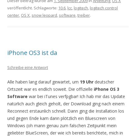
Dieser Beitrag wurde am
1. September 2009
in
Anleitung
,
OS X
veröffentlicht. Schlagworte:
10.6
,
lcc
,
logitech
,
logitech control
center
,
OS X
,
snow leopard
,
software
,
treiber
.
iPhone OS3 ist da
Schreibe eine Antwort
Alle haben lang darauf gewartet, um
19 Uhr
deutscher
Ortszeit war es endlich soweit. Die offizielle
iPhone OS 3
Software
war bei iTunes verfpgbar! Ich hab mir das Update
natürlich auch gleich geholt, der Download ging nach einem
Reconnect erstaunlich schnell. Dann ging die Installation los
und gegen Ende kam dann plötzlich ein Bluescreen von
Windows (oh mann genau zum falschen Zeitpunkt mein
geliebter BlueScreen, der wie ich bereits berichtete, mich in