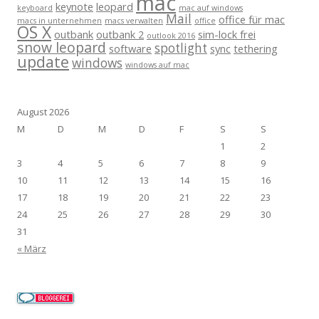
mac
keynote
leopard
keyboard
mac auf windows
Mail
office für mac
macs in unternehmen
macs verwalten
office
OS X
outbank
outbank 2
sim-lock frei
outlook 2016
snow leopard
spotlight
software
sync
tethering
update
windows
windows auf mac
August 2026
M
D
M
D
F
S
S
1
2
3
4
5
6
7
8
9
10
11
12
13
14
15
16
17
18
19
20
21
22
23
24
25
26
27
28
29
30
31
« März