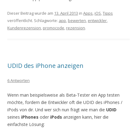
Dieser Beitrag wurde am
13. April 2013
in
Apps
,
iOS
,
Tipps
veröffentlicht. Schlagworte:
app
,
bewerten
,
entwickler
,
Kundenrezension
,
promocode
,
rezension
.
UDID des iPhone anzeigen
6 Antworten
Wenn man beispielsweise als Beta-Tester ein App testen
möchte, fordern die Entwickler oft die UDID des iPhones /
iPods von dir. Und wer sich nun frägt wie man die
UDID
seines
iPhones
oder
iPods
anzeigen kann, hier die
einfachste Lösung: