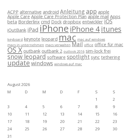
app
Anleitung
ACPP
alternative
android
apple
Apple Care
Apple Care Protection Plan
apple mail
Apps
iOS
beta
Borderlinx
cmd
Dock
dropbox
entwickler
iPhone
iPhone 4
itunes
iPad
iOutBank
mac
keynote
leopard
keyboard
mac auf windows
Mail
office für mac
macs in unternehmen
macs verwalten
office
OS X
outbank
outbank 2
sim-lock frei
outlook 2016
snow leopard
spotlight
software
sync
tethering
update
windows
windows auf mac
August 2026
M
D
M
D
F
S
S
1
2
3
4
5
6
7
8
9
10
11
12
13
14
15
16
17
18
19
20
21
22
23
24
25
26
27
28
29
30
31