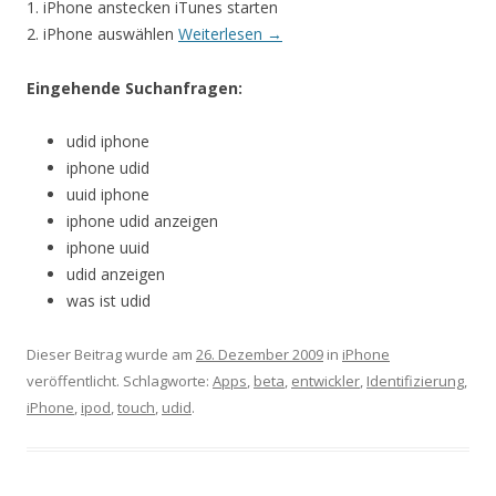
1. iPhone anstecken iTunes starten
2. iPhone auswählen
Weiterlesen
→
Eingehende Suchanfragen:
udid iphone
iphone udid
uuid iphone
iphone udid anzeigen
iphone uuid
udid anzeigen
was ist udid
Dieser Beitrag wurde am
26. Dezember 2009
in
iPhone
veröffentlicht. Schlagworte:
Apps
,
beta
,
entwickler
,
Identifizierung
,
iPhone
,
ipod
,
touch
,
udid
.