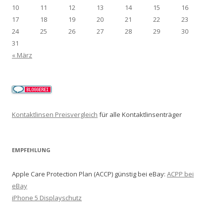
10
11
12
13
14
15
16
17
18
19
20
21
22
23
24
25
26
27
28
29
30
31
« März
Kontaktlinsen Preisvergleich
für alle Kontaktlinsenträger
EMPFEHLUNG
Apple Care Protection Plan (ACCP) günstig bei eBay:
ACPP bei
eBay
iPhone 5 Displayschutz