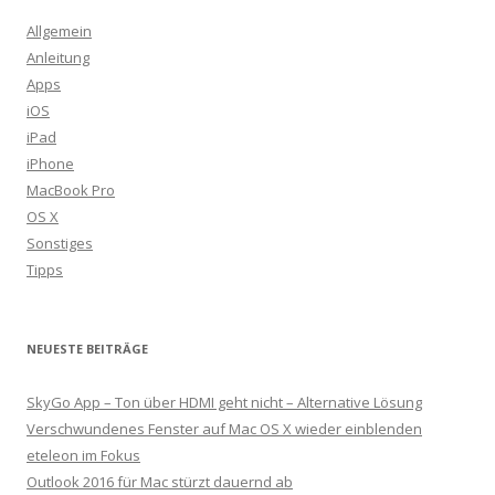
Allgemein
Anleitung
Apps
iOS
iPad
iPhone
MacBook Pro
OS X
Sonstiges
Tipps
NEUESTE BEITRÄGE
SkyGo App – Ton über HDMI geht nicht – Alternative Lösung
Verschwundenes Fenster auf Mac OS X wieder einblenden
eteleon im Fokus
Outlook 2016 für Mac stürzt dauernd ab