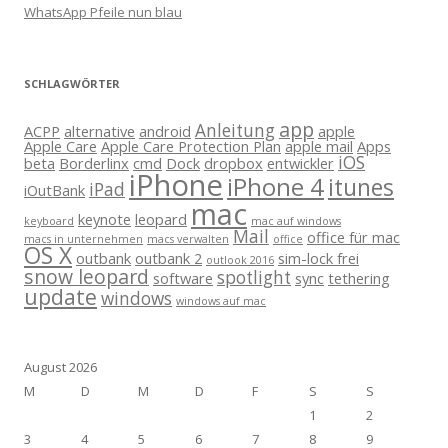
WhatsApp Pfeile nun blau
SCHLAGWÖRTER
app
Anleitung
ACPP
alternative
android
apple
Apple Care
Apple Care Protection Plan
apple mail
Apps
iOS
beta
Borderlinx
cmd
Dock
dropbox
entwickler
iPhone
iPhone 4
itunes
iPad
iOutBank
mac
keynote
leopard
keyboard
mac auf windows
Mail
office für mac
macs in unternehmen
macs verwalten
office
OS X
outbank
outbank 2
sim-lock frei
outlook 2016
snow leopard
spotlight
software
sync
tethering
update
windows
windows auf mac
August 2026
M
D
M
D
F
S
S
1
2
3
4
5
6
7
8
9