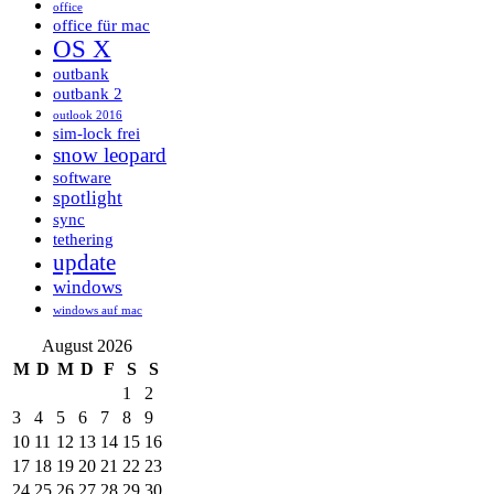
office
office für mac
OS X
outbank
outbank 2
outlook 2016
sim-lock frei
snow leopard
software
spotlight
sync
tethering
update
windows
windows auf mac
August 2026
M
D
M
D
F
S
S
1
2
3
4
5
6
7
8
9
10
11
12
13
14
15
16
17
18
19
20
21
22
23
24
25
26
27
28
29
30