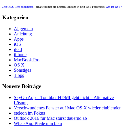
Jetzt RSS Feed abonnieren
- erhalte immer die neusten Einträge in dein RSS Feedreader.
Was ist RSS?
Kategorien
Allgemein
Anleitung
Apps
iOS
iPad
iPhone
MacBook Pro
OS X
Sonstiges
Tipps
Neueste Beiträge
SkyGo App – Ton über HDMI geht nicht – Alternative
Lösung
Verschwundenes Fenster auf Mac OS X wieder einblenden
eteleon im Fokus
Outlook 2016 für Mac stürzt dauernd ab
WhatsApp Pfeile nun blau