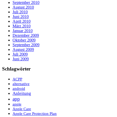
September 2010
August 2010
Juli 2010
Juni 2010
April 2010
März 2010
Januar 2010
Dezember 2009
Oktober 2009
September 2009
August 2009
Juli 2009
Juni 2009
Schlagwörter
ACPP
alternative
android
Anleitung
app
apple
Apple Care
Apple Care Protection Plan