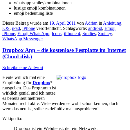
whatsapp smileykombinationen
lustige emoji kombinationen
emoji bedeutung liste
Dieser Beitrag wurde am
19. April 2011
von
Adrian
in
Anleitung
,
iOS
,
iPad
,
iPhone
veröffentlicht. Schlagworte:
android
,
Emoji
iPhone
,
Emoji WhatsApp
,
Icons
,
iPhone 4
,
Smilies
,
Smiliey
,
WhatsApp Messenger
.
Dropbox App – die kostenlose Festplatte im Internet
(Cloud disk)
Schreibe eine Antwort
Heute will ich mal eine
Empfehlung für
Dropbox
*
rausgeben. Das Programm ist
wirklich genial und ich nutze
es bereits seit mehreren
Monaten recht aktiv. Viele werden es wohl schon kennen, doch
wem das neu ist, sollte es definitiv mal ausprobieren!
Wikipedia:
Dropbox ist ein Webdienst, der ein Netzwerk-