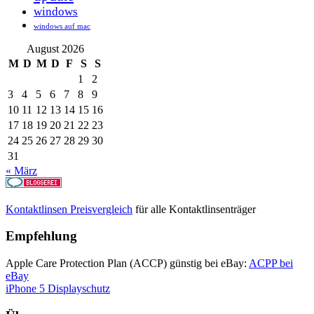
windows
windows auf mac
August 2026
M
D
M
D
F
S
S
1
2
3
4
5
6
7
8
9
10
11
12
13
14
15
16
17
18
19
20
21
22
23
24
25
26
27
28
29
30
31
« März
Kontaktlinsen Preisvergleich
für alle Kontaktlinsenträger
Empfehlung
Apple Care Protection Plan (ACCP) günstig bei eBay:
ACPP bei
eBay
iPhone 5 Displayschutz