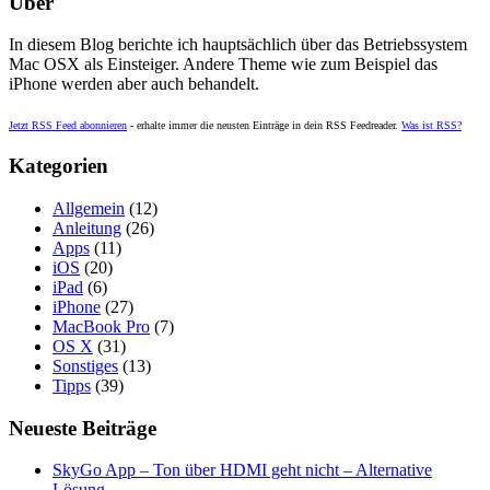
Über
In diesem Blog berichte ich hauptsächlich über das Betriebssystem
Mac OSX als Einsteiger. Andere Theme wie zum Beispiel das
iPhone werden aber auch behandelt.
Jetzt RSS Feed abonnieren
- erhalte immer die neusten Einträge in dein RSS Feedreader.
Was ist RSS?
Kategorien
Allgemein
(12)
Anleitung
(26)
Apps
(11)
iOS
(20)
iPad
(6)
iPhone
(27)
MacBook Pro
(7)
OS X
(31)
Sonstiges
(13)
Tipps
(39)
Neueste Beiträge
SkyGo App – Ton über HDMI geht nicht – Alternative
Lösung