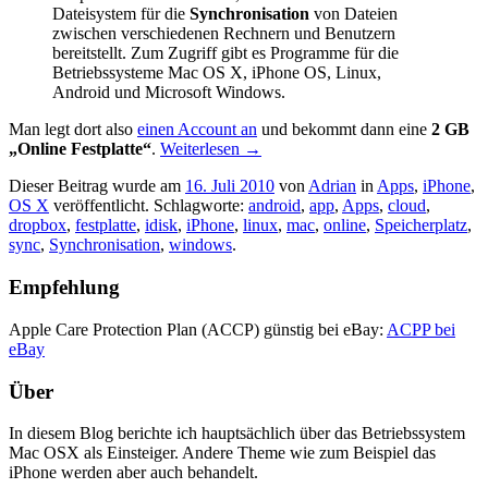
Dateisystem für die
Synchronisation
von Dateien
zwischen verschiedenen Rechnern und Benutzern
bereitstellt. Zum Zugriff gibt es Programme für die
Betriebssysteme Mac OS X, iPhone OS, Linux,
Android und Microsoft Windows.
Man legt dort also
einen Account an
und bekommt dann eine
2 GB
„Online Festplatte“
.
Weiterlesen
→
Dieser Beitrag wurde am
16. Juli 2010
von
Adrian
in
Apps
,
iPhone
,
OS X
veröffentlicht. Schlagworte:
android
,
app
,
Apps
,
cloud
,
dropbox
,
festplatte
,
idisk
,
iPhone
,
linux
,
mac
,
online
,
Speicherplatz
,
sync
,
Synchronisation
,
windows
.
Empfehlung
Apple Care Protection Plan (ACCP) günstig bei eBay:
ACPP bei
eBay
Über
In diesem Blog berichte ich hauptsächlich über das Betriebssystem
Mac OSX als Einsteiger. Andere Theme wie zum Beispiel das
iPhone werden aber auch behandelt.