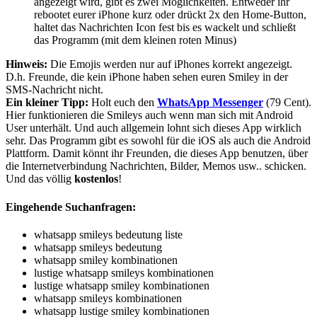
angezeigt wird, gibt es zwei Möglichkeiten. Entweder ihr
rebootet eurer iPhone kurz oder drückt 2x den Home-Button,
haltet das Nachrichten Icon fest bis es wackelt und schließt
das Programm (mit dem kleinen roten Minus)
Hinweis:
Die Emojis werden nur auf iPhones korrekt angezeigt.
D.h. Freunde, die kein iPhone haben sehen euren Smiley in der
SMS-Nachricht nicht.
Ein kleiner Tipp:
Holt euch den
WhatsApp Messenger
(79 Cent).
Hier funktionieren die Smileys auch wenn man sich mit Android
User unterhält. Und auch allgemein lohnt sich dieses App wirklich
sehr. Das Programm gibt es sowohl für die iOS als auch die Android
Plattform. Damit könnt ihr Freunden, die dieses App benutzen, über
die Internetverbindung Nachrichten, Bilder, Memos usw.. schicken.
Und das völlig
kostenlos
!
Eingehende Suchanfragen:
whatsapp smileys bedeutung liste
whatsapp smileys bedeutung
whatsapp smiley kombinationen
lustige whatsapp smileys kombinationen
lustige whatsapp smiley kombinationen
whatsapp smileys kombinationen
whatsapp lustige smiley kombinationen