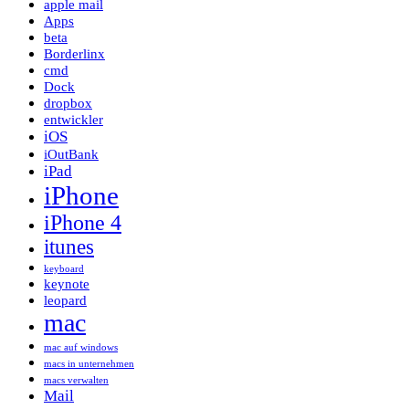
apple mail
Apps
beta
Borderlinx
cmd
Dock
dropbox
entwickler
iOS
iOutBank
iPad
iPhone
iPhone 4
itunes
keyboard
keynote
leopard
mac
mac auf windows
macs in unternehmen
macs verwalten
Mail