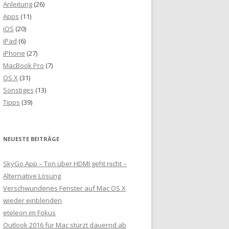
Anleitung
(26)
Apps
(11)
iOS
(20)
iPad
(6)
iPhone
(27)
MacBook Pro
(7)
OS X
(31)
Sonstiges
(13)
Tipps
(39)
NEUESTE BEITRÄGE
SkyGo App – Ton über HDMI geht nicht –
Alternative Lösung
Verschwundenes Fenster auf Mac OS X
wieder einblenden
eteleon im Fokus
Outlook 2016 für Mac stürzt dauernd ab