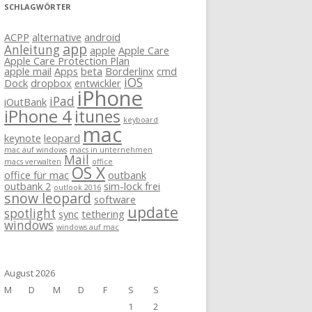
SCHLAGWÖRTER
ACPP
alternative
android
app
Anleitung
apple
Apple Care
Apple Care Protection Plan
apple mail
Apps
beta
Borderlinx
cmd
iOS
Dock
dropbox
entwickler
iPhone
iPad
iOutBank
iPhone 4
itunes
keyboard
mac
keynote
leopard
mac auf windows
macs in unternehmen
Mail
macs verwalten
office
OS X
office für mac
outbank
outbank 2
sim-lock frei
outlook 2016
snow leopard
software
update
spotlight
sync
tethering
windows
windows auf mac
August 2026
M
D
M
D
F
S
S
1
2