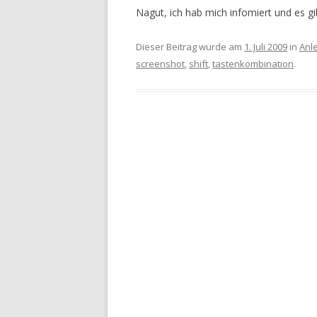
Nagut, ich hab mich infomiert und es g
Dieser Beitrag wurde am
1. Juli 2009
in
Anl
screenshot
,
shift
,
tastenkombination
.