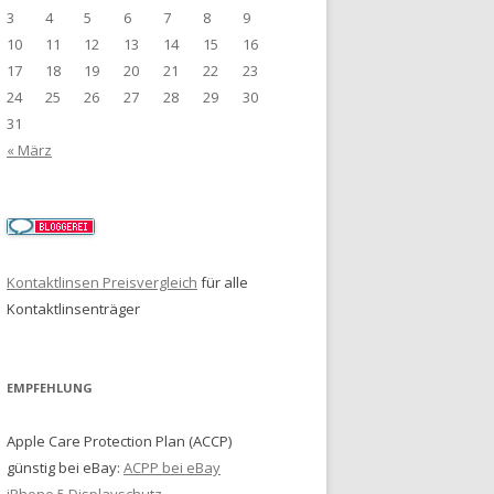
3
4
5
6
7
8
9
10
11
12
13
14
15
16
17
18
19
20
21
22
23
24
25
26
27
28
29
30
31
« März
Kontaktlinsen Preisvergleich
für alle
Kontaktlinsenträger
EMPFEHLUNG
Apple Care Protection Plan (ACCP)
günstig bei eBay:
ACPP bei eBay