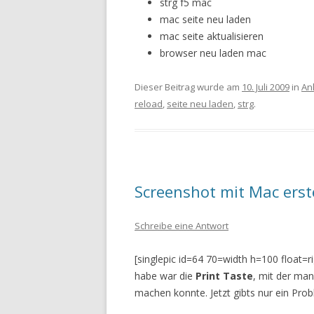
strg f5 mac
mac seite neu laden
mac seite aktualisieren
browser neu laden mac
Dieser Beitrag wurde am
10. Juli 2009
in
An
reload
,
seite neu laden
,
strg
.
Screenshot mit Mac erst
Schreibe eine Antwort
[singlepic id=64 70=width h=100 float=ri
habe war die
Print Taste
, mit der ma
machen konnte. Jetzt gibts nur ein Prob