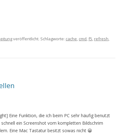
leitung
veröffentlicht. Schlagworte:
cache
,
cmd
,
f5
,
refresh
,
ellen
ght] Eine Funktion, die ich beim PC sehr häufig benutzt
n schnell ein Screenshot vom kompletten Bildschrim
lem. Eine Mac Tastatur besitzt sowas nicht 😀