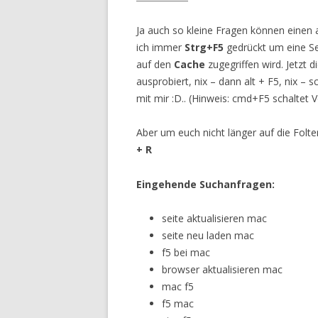
Ja auch so kleine Fragen können einen
ich immer
Strg+F5
gedrückt um eine Se
auf den
Cache
zugegriffen wird. Jetzt 
ausprobiert, nix – dann alt + F5, nix – 
mit mir :D.. (Hinweis: cmd+F5 schaltet 
Aber um euch nicht länger auf die Folt
+ R
Eingehende Suchanfragen:
seite aktualisieren mac
seite neu laden mac
f5 bei mac
browser aktualisieren mac
mac f5
f5 mac