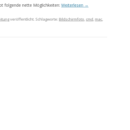
ibt folgende nette Möglichkeiten:
Weiterlesen
→
eitung
veröffentlicht. Schlagworte:
Bildschirmfoto
,
cmd
,
mac
,