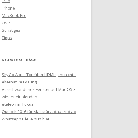
iPad
iPhone
MacBook Pro
OS X
Sonstiges
Tipps
NEUESTE BEITRÄGE
SkyGo App – Ton über HDMI geht nicht –
Alternative Lösung
Verschwundenes Fenster auf Mac OS X
wieder einblenden
eteleon im Fokus
Outlook 2016 für Mac stürzt dauernd ab
WhatsApp Pfeile nun blau