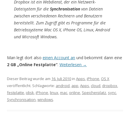
Dropbox ist ein Webdienst, der ein Netzwerk-
Dateisystem für die
Synchronisation
von Dateien
zwischen verschiedenen Rechnern und Benutzern
bereitstellt. Zum Zugriff gibt es Programme für die
Betriebssysteme Mac OS X, iPhone OS, Linux, Android
und Microsoft Windows.
Man legt dort also
einen Account an
und bekommt dann eine
2 GB „Online Festplatte“
.
Weiterlesen
→
Dieser Beitrag wurde am
16. Juli 2010
in
Apps
,
iPhone
,
OS X
veröffentlicht. Schlagworte:
android
,
app
,
Apps
,
cloud
,
dropbox
,
festplatte
,
idisk
,
iPhone
,
linux
,
mac
,
online
,
Speicherplatz
,
sync
,
Synchronisation
,
windows
.