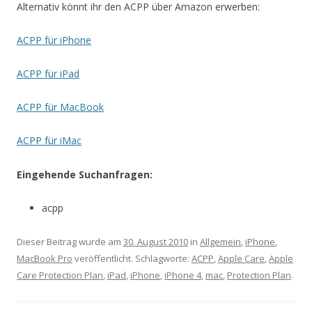
Alternativ könnt ihr den ACPP über Amazon erwerben:
ACPP für iPhone
ACPP für iPad
ACPP für MacBook
ACPP für iMac
Eingehende Suchanfragen:
acpp
Dieser Beitrag wurde am
30. August 2010
in
Allgemein
,
iPhone
,
MacBook Pro
veröffentlicht. Schlagworte:
ACPP
,
Apple Care
,
Apple
Care Protection Plan
,
iPad
,
iPhone
,
iPhone 4
,
mac
,
Protection Plan
.