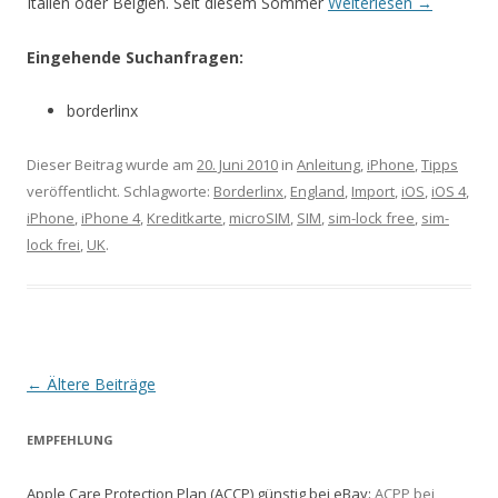
Italien oder Belgien. Seit diesem Sommer
Weiterlesen
→
Eingehende Suchanfragen:
borderlinx
Dieser Beitrag wurde am
20. Juni 2010
in
Anleitung
,
iPhone
,
Tipps
veröffentlicht. Schlagworte:
Borderlinx
,
England
,
Import
,
iOS
,
iOS 4
,
iPhone
,
iPhone 4
,
Kreditkarte
,
microSIM
,
SIM
,
sim-lock free
,
sim-
lock frei
,
UK
.
Beitrags-
←
Ältere Beiträge
Navigation
EMPFEHLUNG
Apple Care Protection Plan (ACCP) günstig bei eBay:
ACPP bei