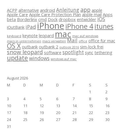
app
Anleitung
ACPP
alternative
android
apple
Apple Care
Apple Care Protection Plan
apple mail
Apps
iOS
beta
Borderlinx
cmd
Dock
dropbox
entwickler
iPhone
iPhone 4
itunes
iPad
iOutBank
mac
keynote
leopard
keyboard
mac auf windows
Mail
office für mac
macs in unternehmen
macs verwalten
office
OS X
outbank
outbank 2
sim-lock frei
outlook 2016
snow leopard
spotlight
software
sync
tethering
update
windows
windows auf mac
August 2026
M
D
M
D
F
S
S
1
2
3
4
5
6
7
8
9
10
11
12
13
14
15
16
17
18
19
20
21
22
23
24
25
26
27
28
29
30
31