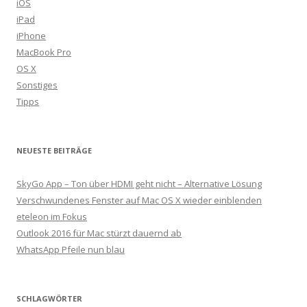
iOS
iPad
iPhone
MacBook Pro
OS X
Sonstiges
Tipps
NEUESTE BEITRÄGE
SkyGo App – Ton über HDMI geht nicht – Alternative Lösung
Verschwundenes Fenster auf Mac OS X wieder einblenden
eteleon im Fokus
Outlook 2016 für Mac stürzt dauernd ab
WhatsApp Pfeile nun blau
SCHLAGWÖRTER