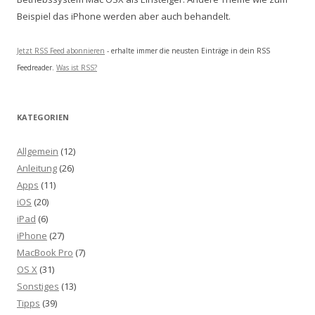
Beispiel das iPhone werden aber auch behandelt.
Jetzt RSS Feed abonnieren
- erhalte immer die neusten Einträge in dein RSS
Feedreader.
Was ist RSS?
KATEGORIEN
Allgemein
(12)
Anleitung
(26)
Apps
(11)
iOS
(20)
iPad
(6)
iPhone
(27)
MacBook Pro
(7)
OS X
(31)
Sonstiges
(13)
Tipps
(39)