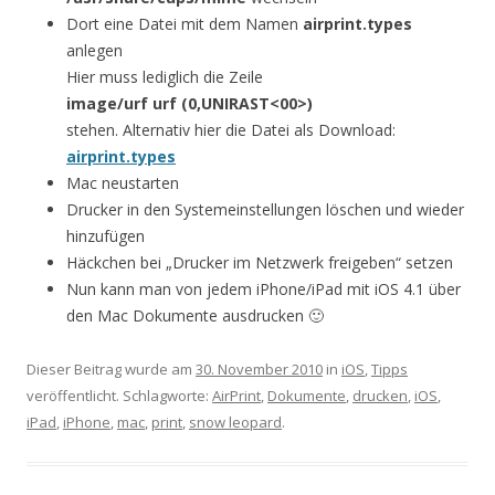
Dort eine Datei mit dem Namen
airprint.types
anlegen
Hier muss lediglich die Zeile
image/urf urf (0,UNIRAST<00>)
stehen. Alternativ hier die Datei als Download:
airprint.types
Mac neustarten
Drucker in den Systemeinstellungen löschen und wieder
hinzufügen
Häckchen bei „Drucker im Netzwerk freigeben“ setzen
Nun kann man von jedem iPhone/iPad mit iOS 4.1 über
den Mac Dokumente ausdrucken 🙂
Dieser Beitrag wurde am
30. November 2010
in
iOS
,
Tipps
veröffentlicht. Schlagworte:
AirPrint
,
Dokumente
,
drucken
,
iOS
,
iPad
,
iPhone
,
mac
,
print
,
snow leopard
.