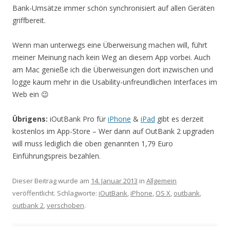
Bank-Umsätze immer schön synchronisiert auf allen Geräten
griffbereit.
Wenn man unterwegs eine Überweisung machen will, führt
meiner Meinung nach kein Weg an diesem App vorbei. Auch
am Mac genieße ich die Überweisungen dort inzwischen und
logge kaum mehr in die Usability-unfreundlichen Interfaces im
Web ein 😉
Übrigens:
iOutBank Pro für
iPhone
&
iPad
gibt es derzeit
kostenlos im App-Store – Wer dann auf OutBank 2 upgraden
will muss lediglich die oben genannten 1,79 Euro
Einführungspreis bezahlen.
Dieser Beitrag wurde am
14. Januar 2013
in
Allgemein
veröffentlicht. Schlagworte:
iOutBank
,
iPhone
,
OS X
,
outbank
,
outbank 2
,
verschoben
.