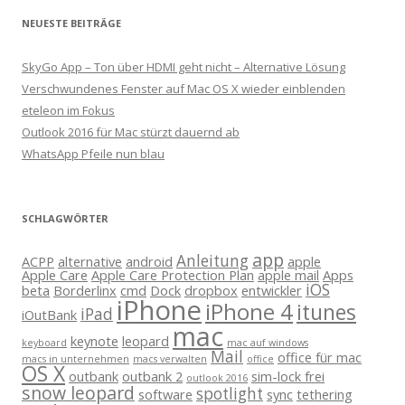
NEUESTE BEITRÄGE
SkyGo App – Ton über HDMI geht nicht – Alternative Lösung
Verschwundenes Fenster auf Mac OS X wieder einblenden
eteleon im Fokus
Outlook 2016 für Mac stürzt dauernd ab
WhatsApp Pfeile nun blau
SCHLAGWÖRTER
app
Anleitung
ACPP
alternative
android
apple
Apple Care
Apple Care Protection Plan
apple mail
Apps
iOS
beta
Borderlinx
cmd
Dock
dropbox
entwickler
iPhone
iPhone 4
itunes
iPad
iOutBank
mac
keynote
leopard
keyboard
mac auf windows
Mail
office für mac
macs in unternehmen
macs verwalten
office
OS X
outbank
outbank 2
sim-lock frei
outlook 2016
snow leopard
spotlight
software
sync
tethering