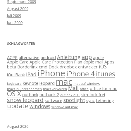
September 2009
August 2009
Juli 2009
Juni 2009
SCHLAGWÖRTER
app
Anleitung
ACPP
alternative
android
apple
Apple Care
Apple Care Protection Plan
apple mail
Apps
iOS
beta
Borderlinx
cmd
Dock
dropbox
entwickler
iPhone
iPhone 4
itunes
iPad
iOutBank
mac
keynote
leopard
keyboard
mac auf windows
Mail
office für mac
macs in unternehmen
macs verwalten
office
OS X
outbank
outbank 2
sim-lock frei
outlook 2016
snow leopard
spotlight
software
sync
tethering
update
windows
windows auf mac
August 2026