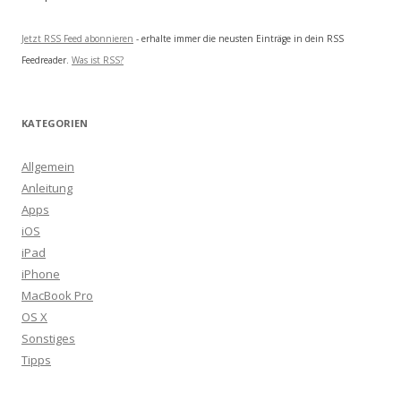
Jetzt RSS Feed abonnieren
- erhalte immer die neusten Einträge in dein RSS
Feedreader.
Was ist RSS?
KATEGORIEN
Allgemein
Anleitung
Apps
iOS
iPad
iPhone
MacBook Pro
OS X
Sonstiges
Tipps