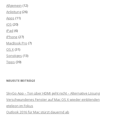
Allgemein
(12)
Anleitung
(26)
Apps
(11)
iOS
(20)
iPad
(6)
iPhone
(27)
MacBook Pro
(7)
OS X
(31)
Sonstiges
(13)
Tipps
(39)
NEUESTE BEITRÄGE
SkyGo App – Ton über HDMI geht nicht – Alternative Lösung
Verschwundenes Fenster auf Mac OS X wieder einblenden
eteleon im Fokus
Outlook 2016 für Mac stürzt dauernd ab