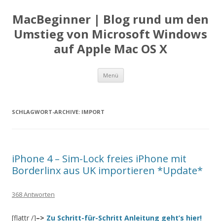
MacBeginner | Blog rund um den
Umstieg von Microsoft Windows
auf Apple Mac OS X
Zum
Menü
Inhalt
springen
SCHLAGWORT-ARCHIVE:
IMPORT
iPhone 4 – Sim-Lock freies iPhone mit
Borderlinx aus UK importieren *Update*
368 Antworten
[flattr /]
–>
Zu Schritt-für-Schritt Anleitung geht’s hier!