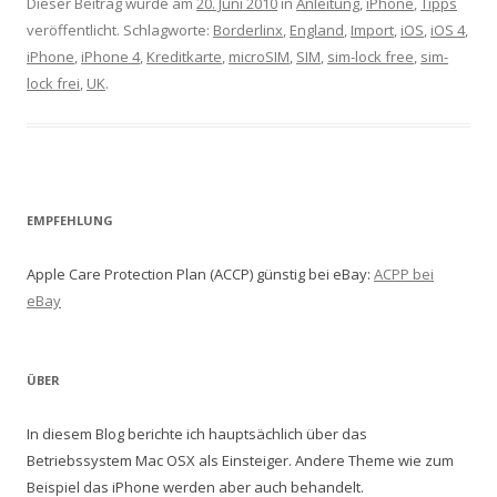
Dieser Beitrag wurde am
20. Juni 2010
in
Anleitung
,
iPhone
,
Tipps
veröffentlicht. Schlagworte:
Borderlinx
,
England
,
Import
,
iOS
,
iOS 4
,
iPhone
,
iPhone 4
,
Kreditkarte
,
microSIM
,
SIM
,
sim-lock free
,
sim-
lock frei
,
UK
.
EMPFEHLUNG
Apple Care Protection Plan (ACCP) günstig bei eBay:
ACPP bei
eBay
ÜBER
In diesem Blog berichte ich hauptsächlich über das
Betriebssystem Mac OSX als Einsteiger. Andere Theme wie zum
Beispiel das iPhone werden aber auch behandelt.