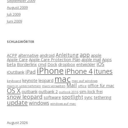
September 2009
August 2009
Juli 2009
Juni 2009
SCHLAGWÖRTER
app
Anleitung
ACPP
alternative
android
apple
Apple Care
Apple Care Protection Plan
apple mail
Apps
iOS
beta
Borderlinx
cmd
Dock
dropbox
entwickler
iPhone
iPhone 4
itunes
iPad
iOutBank
mac
keynote
leopard
keyboard
mac auf windows
Mail
office für mac
macs in unternehmen
macs verwalten
office
OS X
outbank
outbank 2
sim-lock frei
outlook 2016
snow leopard
spotlight
software
sync
tethering
update
windows
windows auf mac
August 2026