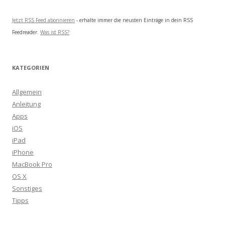
Jetzt RSS Feed abonnieren
- erhalte immer die neusten Einträge in dein RSS
Feedreader.
Was ist RSS?
KATEGORIEN
Allgemein
Anleitung
Apps
iOS
iPad
iPhone
MacBook Pro
OS X
Sonstiges
Tipps