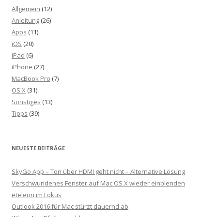
Allgemein
(12)
Anleitung
(26)
Apps
(11)
iOS
(20)
iPad
(6)
iPhone
(27)
MacBook Pro
(7)
OS X
(31)
Sonstiges
(13)
Tipps
(39)
NEUESTE BEITRÄGE
SkyGo App – Ton über HDMI geht nicht – Alternative Lösung
Verschwundenes Fenster auf Mac OS X wieder einblenden
eteleon im Fokus
Outlook 2016 für Mac stürzt dauernd ab