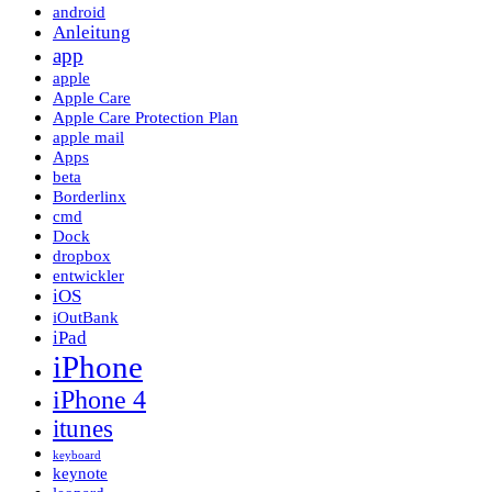
android
Anleitung
app
apple
Apple Care
Apple Care Protection Plan
apple mail
Apps
beta
Borderlinx
cmd
Dock
dropbox
entwickler
iOS
iOutBank
iPad
iPhone
iPhone 4
itunes
keyboard
keynote