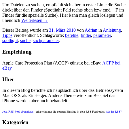
Um Dateien zu suchen, empfiehlt sich aber in erster Linie die Suche
direkt über den Finder (Spotlight Feld rechts oben bzw cmd + F im
Finder für die spezielle Suche). Hier kann man gleich loslegen und
unendlich
Weiterlesen
→
Dieser Beitrag wurde am
31. März 2010
von
Adrian
in
Anleitung
,
Tipps
veröffentlicht. Schlagworte:
befehle
,
finder
,
parameter
,
spotlight
,
suche
,
suchparameter
.
Empfehlung
Apple Care Protection Plan (ACCP) günstig bei eBay:
ACPP bei
eBay
Über
In diesem Blog berichte ich hauptsächlich über das Betriebssystem
Mac OSX als Einsteiger. Andere Theme wie zum Beispiel das
iPhone werden aber auch behandelt.
Jetzt RSS Feed abonnieren
- erhalte immer die neusten Einträge in dein RSS Feedreader.
Was ist RSS?
Kategorien