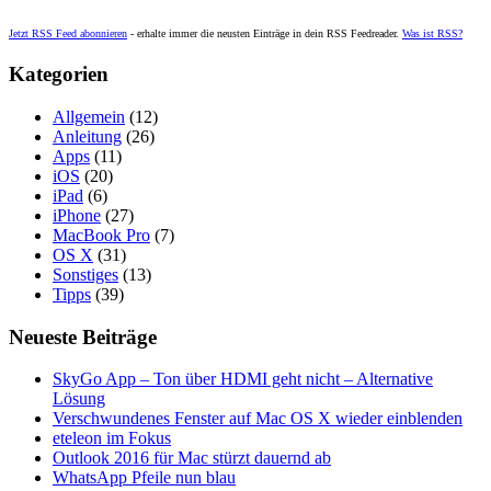
Jetzt RSS Feed abonnieren
- erhalte immer die neusten Einträge in dein RSS Feedreader.
Was ist RSS?
Kategorien
Allgemein
(12)
Anleitung
(26)
Apps
(11)
iOS
(20)
iPad
(6)
iPhone
(27)
MacBook Pro
(7)
OS X
(31)
Sonstiges
(13)
Tipps
(39)
Neueste Beiträge
SkyGo App – Ton über HDMI geht nicht – Alternative
Lösung
Verschwundenes Fenster auf Mac OS X wieder einblenden
eteleon im Fokus
Outlook 2016 für Mac stürzt dauernd ab
WhatsApp Pfeile nun blau