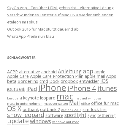
SkyGo App – Ton über HDMI geht nicht – Alternative Lösung
Verschwundenes Fenster auf Mac OS X wieder einblenden
eteleon im Fokus
Outlook 2016 für Mac stürzt dauernd ab
WhatsApp Pfeile nun blau
SCHLAGWÖRTER
app
Anleitung
ACPP
alternative
android
apple
Apple Care
Apple Care Protection Plan
apple mail
Apps
iOS
beta
Borderlinx
cmd
Dock
dropbox
entwickler
iPhone
iPhone 4
itunes
iPad
iOutBank
mac
keynote
leopard
keyboard
mac auf windows
Mail
office für mac
macs in unternehmen
macs verwalten
office
OS X
outbank
outbank 2
sim-lock frei
outlook 2016
snow leopard
spotlight
software
sync
tethering
update
windows
windows auf mac