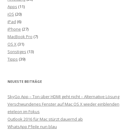
Apps
(11)
iOS
(20)
iPad
(6)
iPhone
(27)
MacBook Pro
(7)
OS X
(31)
Sonstiges
(13)
Tipps
(39)
NEUESTE BEITRÄGE
SkyGo App – Ton über HDMI geht nicht – Alternative Lösung
Verschwundenes Fenster auf Mac OS X wieder einblenden
eteleon im Fokus
Outlook 2016 für Mac stürzt dauernd ab
WhatsApp Pfeile nun blau