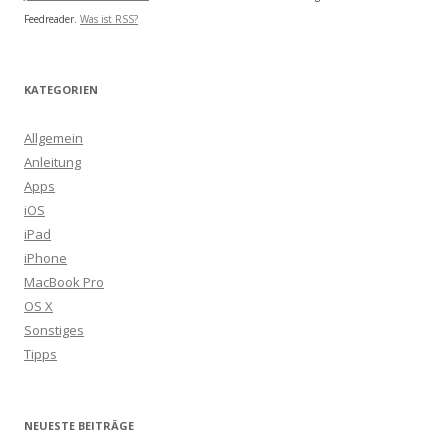
Feedreader.
Was ist RSS?
KATEGORIEN
Allgemein
Anleitung
Apps
iOS
iPad
iPhone
MacBook Pro
OS X
Sonstiges
Tipps
NEUESTE BEITRÄGE