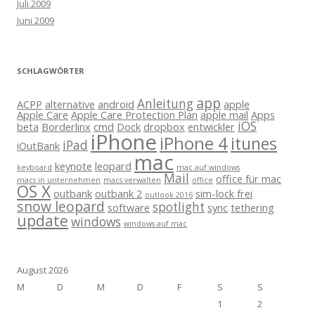
Juli 2009
Juni 2009
SCHLAGWÖRTER
app
Anleitung
ACPP
alternative
android
apple
Apple Care
Apple Care Protection Plan
apple mail
Apps
iOS
beta
Borderlinx
cmd
Dock
dropbox
entwickler
iPhone
iPhone 4
itunes
iPad
iOutBank
mac
keynote
leopard
keyboard
mac auf windows
Mail
office für mac
macs in unternehmen
macs verwalten
office
OS X
outbank
outbank 2
sim-lock frei
outlook 2016
snow leopard
spotlight
software
sync
tethering
update
windows
windows auf mac
August 2026
M
D
M
D
F
S
S
1
2