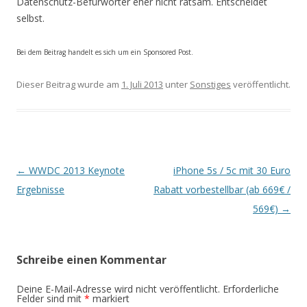
Datenschutz-Befürworter eher nicht ratsam. Entscheidet
selbst.
Bei dem Beitrag handelt es sich um ein Sponsored Post.
Dieser Beitrag wurde am
1. Juli 2013
unter
Sonstiges
veröffentlicht.
Beitrags-
←
WWDC 2013 Keynote
iPhone 5s / 5c mit 30 Euro
Navigation
Ergebnisse
Rabatt vorbestellbar (ab 669€ /
569€)
→
Schreibe einen Kommentar
Deine E-Mail-Adresse wird nicht veröffentlicht.
Erforderliche
Felder sind mit
*
markiert