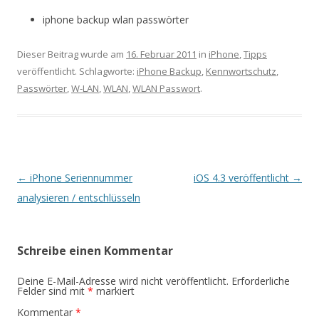
iphone backup wlan passwörter
Dieser Beitrag wurde am
16. Februar 2011
in
iPhone
,
Tipps
veröffentlicht. Schlagworte:
iPhone Backup
,
Kennwortschutz
,
Passwörter
,
W-LAN
,
WLAN
,
WLAN Passwort
.
Beitrags-
←
iPhone Seriennummer
iOS 4.3 veröffentlicht
→
Navigation
analysieren / entschlüsseln
Schreibe einen Kommentar
Deine E-Mail-Adresse wird nicht veröffentlicht.
Erforderliche
Felder sind mit
*
markiert
Kommentar
*