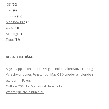
iOS
(20)
iPad
(6)
iPhone
(27)
MacBook Pro
(7)
OS X
(31)
Sonstiges
(13)
Tipps
(39)
NEUESTE BEITRÄGE
SkyGo App – Ton über HDMI geht nicht – Alternative Lösung
Verschwundenes Fenster auf Mac OS X wieder einblenden
eteleon im Fokus
Outlook 2016 für Mac stürzt dauernd ab
WhatsApp Pfeile nun blau