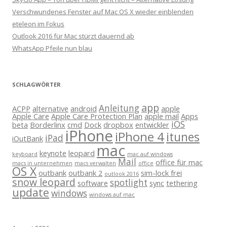
Verschwundenes Fenster auf Mac OS X wieder einblenden
eteleon im Fokus
Outlook 2016 für Mac stürzt dauernd ab
WhatsApp Pfeile nun blau
SCHLAGWÖRTER
app
Anleitung
ACPP
alternative
android
apple
Apple Care
Apple Care Protection Plan
apple mail
Apps
iOS
beta
Borderlinx
cmd
Dock
dropbox
entwickler
iPhone
iPhone 4
itunes
iPad
iOutBank
mac
keynote
leopard
keyboard
mac auf windows
Mail
office für mac
macs in unternehmen
macs verwalten
office
OS X
outbank
outbank 2
sim-lock frei
outlook 2016
snow leopard
spotlight
software
sync
tethering
update
windows
windows auf mac