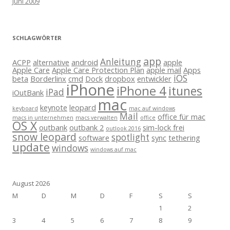
Juni 2009
SCHLAGWÖRTER
app
Anleitung
ACPP
alternative
android
apple
Apple Care
Apple Care Protection Plan
apple mail
Apps
iOS
beta
Borderlinx
cmd
Dock
dropbox
entwickler
iPhone
iPhone 4
itunes
iPad
iOutBank
mac
keynote
leopard
keyboard
mac auf windows
Mail
office für mac
macs in unternehmen
macs verwalten
office
OS X
outbank
outbank 2
sim-lock frei
outlook 2016
snow leopard
spotlight
software
sync
tethering
update
windows
windows auf mac
August 2026
M
D
M
D
F
S
S
1
2
3
4
5
6
7
8
9