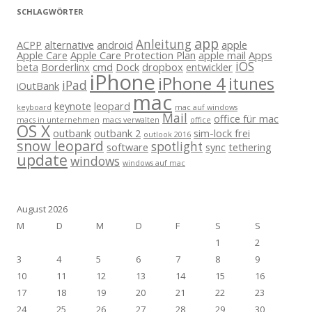
SCHLAGWÖRTER
app
Anleitung
ACPP
alternative
android
apple
Apple Care
Apple Care Protection Plan
apple mail
Apps
iOS
beta
Borderlinx
cmd
Dock
dropbox
entwickler
iPhone
iPhone 4
itunes
iPad
iOutBank
mac
keynote
leopard
keyboard
mac auf windows
Mail
office für mac
macs in unternehmen
macs verwalten
office
OS X
outbank
outbank 2
sim-lock frei
outlook 2016
snow leopard
spotlight
software
sync
tethering
update
windows
windows auf mac
August 2026
M
D
M
D
F
S
S
1
2
3
4
5
6
7
8
9
10
11
12
13
14
15
16
17
18
19
20
21
22
23
24
25
26
27
28
29
30