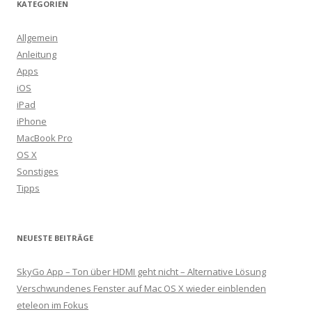
KATEGORIEN
Allgemein
Anleitung
Apps
iOS
iPad
iPhone
MacBook Pro
OS X
Sonstiges
Tipps
NEUESTE BEITRÄGE
SkyGo App – Ton über HDMI geht nicht – Alternative Lösung
Verschwundenes Fenster auf Mac OS X wieder einblenden
eteleon im Fokus