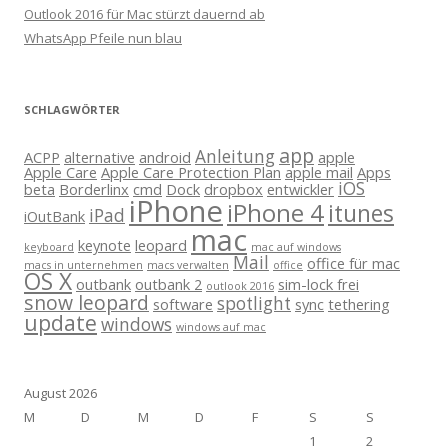
Outlook 2016 für Mac stürzt dauernd ab
WhatsApp Pfeile nun blau
SCHLAGWÖRTER
app
Anleitung
ACPP
alternative
android
apple
Apple Care
Apple Care Protection Plan
apple mail
Apps
iOS
beta
Borderlinx
cmd
Dock
dropbox
entwickler
iPhone
iPhone 4
itunes
iPad
iOutBank
mac
keynote
leopard
keyboard
mac auf windows
Mail
office für mac
macs in unternehmen
macs verwalten
office
OS X
outbank
outbank 2
sim-lock frei
outlook 2016
snow leopard
spotlight
software
sync
tethering
update
windows
windows auf mac
August 2026
M
D
M
D
F
S
S
1
2