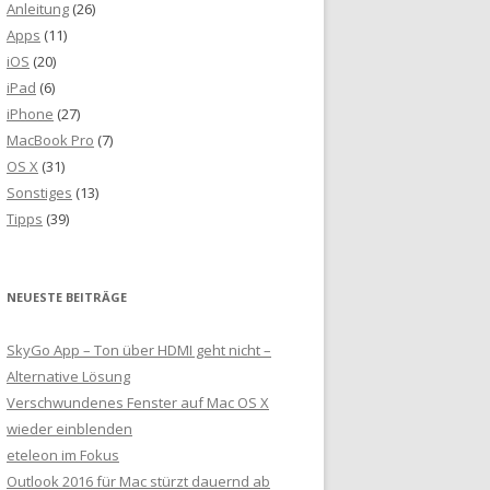
Anleitung
(26)
Apps
(11)
iOS
(20)
iPad
(6)
iPhone
(27)
MacBook Pro
(7)
OS X
(31)
Sonstiges
(13)
Tipps
(39)
NEUESTE BEITRÄGE
SkyGo App – Ton über HDMI geht nicht –
Alternative Lösung
Verschwundenes Fenster auf Mac OS X
wieder einblenden
eteleon im Fokus
Outlook 2016 für Mac stürzt dauernd ab