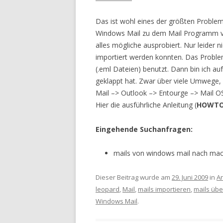
Das ist wohl eines der größten Probl
Windows Mail zu dem Mail Programm vo
alles mögliche ausprobiert. Nur leider 
importiert werden konnten. Das Proble
(.eml Dateien) benutzt. Dann bin ich a
geklappt hat. Zwar über viele Umwege, 
Mail –> Outlook –> Entourge –> Mail OS
Hier die ausführliche Anleitung (
HOWT
Eingehende Suchanfragen:
mails von windows mail nach ma
Dieser Beitrag wurde am
29. Juni 2009
in
An
leopard
,
Mail
,
mails importieren
,
mails übe
Windows Mail
.