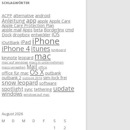
SCHLAGWÖRTER
ACPP
alternative
android
app
Anleitung
apple
Apple Care
Apple Care Protection Plan
apple mail
Apps
beta
Borderlinx
cmd
iOS
Dock
dropbox
entwickler
iPhone
iPad
iOutBank
iPhone 4
itunes
keyboard
mac
keynote
leopard
mac auf windows
macs in unternehmen
Mail
macs verwalten
office
OS X
office für mac
outbank
outbank 2
sim-lock frei
outlook 2016
snow leopard
software
update
spotlight
sync
tethering
windows
windows auf mac
August 2026
M
D
M
D
F
S
S
1
2