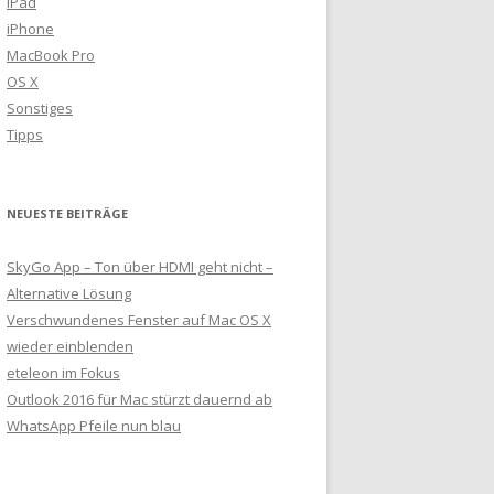
iPad
iPhone
MacBook Pro
OS X
Sonstiges
Tipps
NEUESTE BEITRÄGE
SkyGo App – Ton über HDMI geht nicht –
Alternative Lösung
Verschwundenes Fenster auf Mac OS X
wieder einblenden
eteleon im Fokus
Outlook 2016 für Mac stürzt dauernd ab
WhatsApp Pfeile nun blau