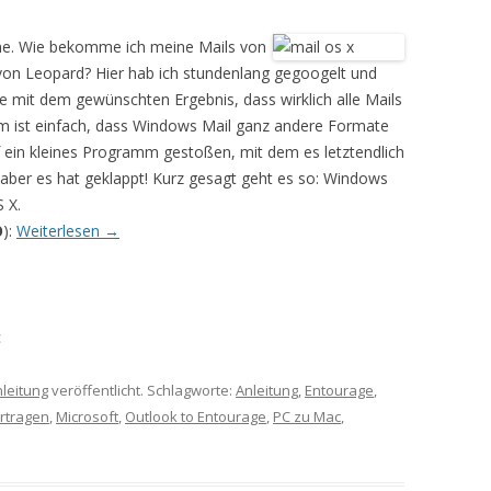
eme. Wie bekomme ich meine Mails von
n Leopard? Hier hab ich stundenlang gegoogelt und
nie mit dem gewünschten Ergebnis, dass wirklich alle Mails
m ist einfach, dass Windows Mail ganz andere Formate
uf ein kleines Programm gestoßen, mit dem es letztendlich
aber es hat geklappt! Kurz gesagt geht es so: Windows
 X.
O
):
Weiterlesen
→
c
leitung
veröffentlicht. Schlagworte:
Anleitung
,
Entourage
,
rtragen
,
Microsoft
,
Outlook to Entourage
,
PC zu Mac
,