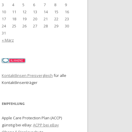
3
4
5
6
7
8
9
10
11
12
13
14
15
16
17
18
19
20
21
22
23
24
25
26
27
28
29
30
31
« März
Kontaktlinsen Preisvergleich
für alle
Kontaktlinsenträger
EMPFEHLUNG
Apple Care Protection Plan (ACCP)
günstig bei eBay:
ACPP bei eBay