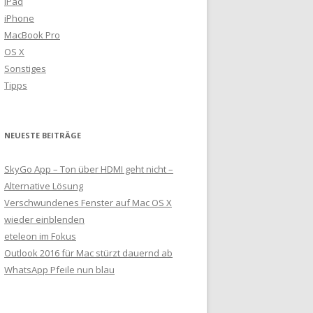
iPad
iPhone
MacBook Pro
OS X
Sonstiges
Tipps
NEUESTE BEITRÄGE
SkyGo App – Ton über HDMI geht nicht –
Alternative Lösung
Verschwundenes Fenster auf Mac OS X
wieder einblenden
eteleon im Fokus
Outlook 2016 für Mac stürzt dauernd ab
WhatsApp Pfeile nun blau