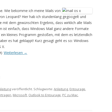
eme. Wie bekomme ich meine Mails von
n Leopard? Hier hab ich stundenlang gegoogelt und
nie mit dem gewünschten Ergebnis, dass wirklich alle Mails
m ist einfach, dass Windows Mail ganz andere Formate
uf ein kleines Programm gestoßen, mit dem es letztendlich
aber es hat geklappt! Kurz gesagt geht es so: Windows
 X.
O
):
Weiterlesen
→
c
leitung
veröffentlicht. Schlagworte:
Anleitung
,
Entourage
,
rtragen
,
Microsoft
,
Outlook to Entourage
,
PC zu Mac
,