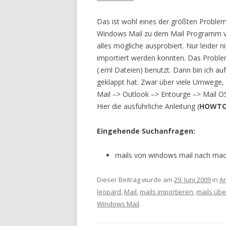
Das ist wohl eines der größten Probl
Windows Mail zu dem Mail Programm vo
alles mögliche ausprobiert. Nur leider 
importiert werden konnten. Das Proble
(.eml Dateien) benutzt. Dann bin ich a
geklappt hat. Zwar über viele Umwege, 
Mail –> Outlook –> Entourge –> Mail OS
Hier die ausführliche Anleitung (
HOWT
Eingehende Suchanfragen:
mails von windows mail nach ma
Dieser Beitrag wurde am
29. Juni 2009
in
An
leopard
,
Mail
,
mails importieren
,
mails übe
Windows Mail
.