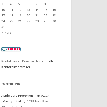
3
4
5
6
7
8
9
10
11
12
13
14
15
16
17
18
19
20
21
22
23
24
25
26
27
28
29
30
31
« März
Kontaktlinsen Preisvergleich
für alle
Kontaktlinsenträger
EMPFEHLUNG
Apple Care Protection Plan (ACCP)
günstig bei eBay:
ACPP bei eBay