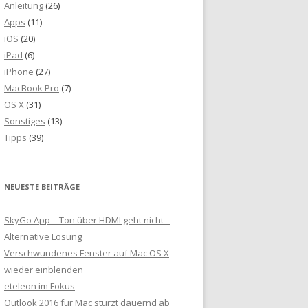
Anleitung
(26)
Apps
(11)
iOS
(20)
iPad
(6)
iPhone
(27)
MacBook Pro
(7)
OS X
(31)
Sonstiges
(13)
Tipps
(39)
NEUESTE BEITRÄGE
SkyGo App – Ton über HDMI geht nicht –
Alternative Lösung
Verschwundenes Fenster auf Mac OS X
wieder einblenden
eteleon im Fokus
Outlook 2016 für Mac stürzt dauernd ab