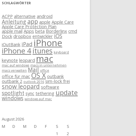
SCHLAGWÖRTER
ACPP
alternative
android
app
Anleitung
apple
Apple Care
Apple Care Protection Plan
apple mail
Apps
beta
Borderlinx
cmd
iOS
Dock
dropbox
entwickler
iPhone
iPad
iOutBank
iPhone 4
itunes
keyboard
mac
keynote
leopard
mac auf windows
macs in unternehmen
Mail
macs verwalten
office
OS X
office für mac
outbank
outbank 2
sim-lock frei
outlook 2016
snow leopard
software
update
spotlight
sync
tethering
windows
windows auf mac
August 2026
M
D
M
D
F
S
S
1
2