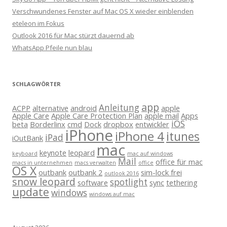
Verschwundenes Fenster auf Mac OS X wieder einblenden
eteleon im Fokus
Outlook 2016 für Mac stürzt dauernd ab
WhatsApp Pfeile nun blau
SCHLAGWÖRTER
app
Anleitung
ACPP
alternative
android
apple
Apple Care
Apple Care Protection Plan
apple mail
Apps
iOS
beta
Borderlinx
cmd
Dock
dropbox
entwickler
iPhone
iPhone 4
itunes
iPad
iOutBank
mac
keynote
leopard
keyboard
mac auf windows
Mail
office für mac
macs in unternehmen
macs verwalten
office
OS X
outbank
outbank 2
sim-lock frei
outlook 2016
snow leopard
spotlight
software
sync
tethering
update
windows
windows auf mac