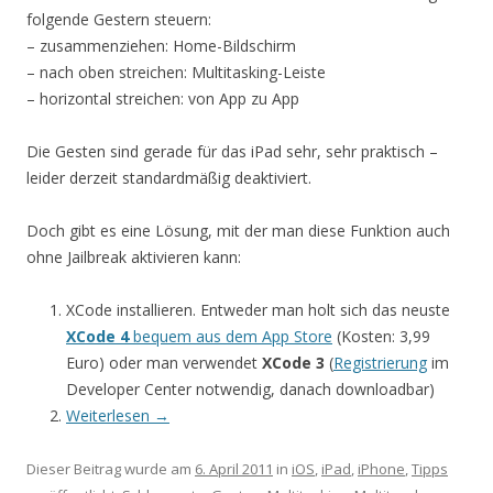
folgende Gestern steuern:
– zusammenziehen: Home-Bildschirm
– nach oben streichen: Multitasking-Leiste
– horizontal streichen: von App zu App
Die Gesten sind gerade für das iPad sehr, sehr praktisch –
leider derzeit standardmäßig deaktiviert.
Doch gibt es eine Lösung, mit der man diese Funktion auch
ohne Jailbreak aktivieren kann:
XCode installieren. Entweder man holt sich das neuste
XCode 4
bequem aus dem App Store
(Kosten: 3,99
Euro) oder man verwendet
XCode 3
(
Registrierung
im
Developer Center notwendig, danach downloadbar)
Weiterlesen
→
Dieser Beitrag wurde am
6. April 2011
in
iOS
,
iPad
,
iPhone
,
Tipps