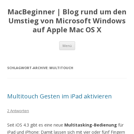
MacBeginner | Blog rund um den
Umstieg von Microsoft Windows
auf Apple Mac OS X
Zum
Menü
Inhalt
springen
SCHLAGWORT-ARCHIVE:
MULTITOUCH
Multitouch Gesten im iPad aktivieren
2 Antworten
Seit iOS 4.3 gibt es eine neue
Multitasking-Bedienung
für
iPad und iPhone: Damit lassen sich mit vier oder fünf Fingern