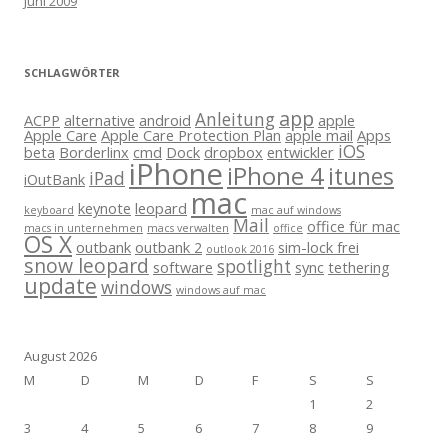
Juni 2009
SCHLAGWÖRTER
app
Anleitung
ACPP
alternative
android
apple
Apple Care
Apple Care Protection Plan
apple mail
Apps
iOS
beta
Borderlinx
cmd
Dock
dropbox
entwickler
iPhone
iPhone 4
itunes
iPad
iOutBank
mac
keynote
leopard
keyboard
mac auf windows
Mail
office für mac
macs in unternehmen
macs verwalten
office
OS X
outbank
outbank 2
sim-lock frei
outlook 2016
snow leopard
spotlight
software
sync
tethering
update
windows
windows auf mac
August 2026
M
D
M
D
F
S
S
1
2
3
4
5
6
7
8
9