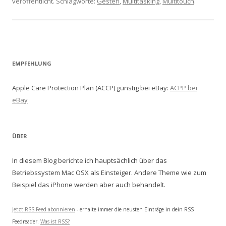
veröffentlicht. Schlagworte:
Gesten
,
Multitasking
,
Multitouch
.
EMPFEHLUNG
Apple Care Protection Plan (ACCP) günstig bei eBay:
ACPP bei
eBay
ÜBER
In diesem Blog berichte ich hauptsächlich über das
Betriebssystem Mac OSX als Einsteiger. Andere Theme wie zum
Beispiel das iPhone werden aber auch behandelt.
Jetzt RSS Feed abonnieren
- erhalte immer die neusten Einträge in dein RSS
Feedreader.
Was ist RSS?