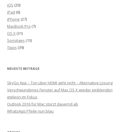
iOS
(20)
iPad
(6)
iPhone
(27)
MacBook Pro
(7)
OS X
(31)
Sonstiges
(13)
Tipps
(39)
NEUESTE BEITRÄGE
SkyGo App – Ton über HDMI geht nicht – Alternative Lösung
Verschwundenes Fenster auf Mac OS X wieder einblenden
eteleon im Fokus
Outlook 2016 für Mac stürzt dauernd ab
WhatsApp Pfeile nun blau