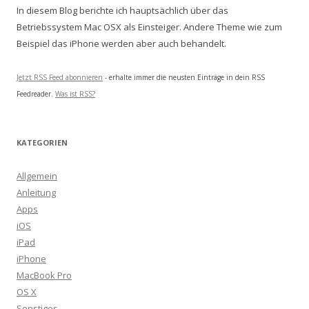
In diesem Blog berichte ich hauptsächlich über das
Betriebssystem Mac OSX als Einsteiger. Andere Theme wie zum
Beispiel das iPhone werden aber auch behandelt.
Jetzt RSS Feed abonnieren
- erhalte immer die neusten Einträge in dein RSS
Feedreader.
Was ist RSS?
KATEGORIEN
Allgemein
Anleitung
Apps
iOS
iPad
iPhone
MacBook Pro
OS X
Sonstiges