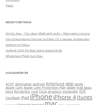
Tipps
NEUESTE BEITRÄGE
SkyGo App – Ton über HDMI geht nicht – Alternative Lösung
Verschwundenes Fenster auf Mac OS X wieder einblenden
eteleon im Fokus
Outlook 2016 für Mac stürzt dauernd ab
WhatsApp Pfeile nun blau
SCHLAGWÖRTER
app
Anleitung
ACPP
alternative
android
apple
Apple Care
Apple Care Protection Plan
apple mail
Apps
iOS
beta
Borderlinx
cmd
Dock
dropbox
entwickler
iPhone
iPhone 4
itunes
iPad
iOutBank
mac
keynote
leopard