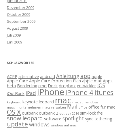
Januar 2010
Dezember 2009
Oktober 2009
September 2009
August 2009
Juli 2009
Juni 2009
SCHLAGWÖRTER
app
Anleitung
ACPP
alternative
android
apple
Apple Care
Apple Care Protection Plan
apple mail
Apps
iOS
beta
Borderlinx
cmd
Dock
dropbox
entwickler
iPhone
iPhone 4
itunes
iPad
iOutBank
mac
keynote
leopard
keyboard
mac auf windows
Mail
office für mac
macs in unternehmen
macs verwalten
office
OS X
outbank
outbank 2
sim-lock frei
outlook 2016
snow leopard
spotlight
software
sync
tethering
update
windows
windows auf mac