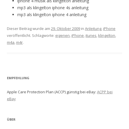
iphone 4 musik als klingelton anleitung
mp3 als klingelton iphone 4s anleitung
mp3 als klingelton iphone 4 anleitung
Dieser Beitrag wurde am
29. Oktober 2009
in
Anleitung
,
iPhone
veröffentlicht. Schlagworte:
eigenen
,
iPhone
,
itunes
,
klingelton
,
m4a
,
m4r
.
EMPFEHLUNG
Apple Care Protection Plan (ACCP) günstig bei eBay:
ACPP bei
eBay
ÜBER