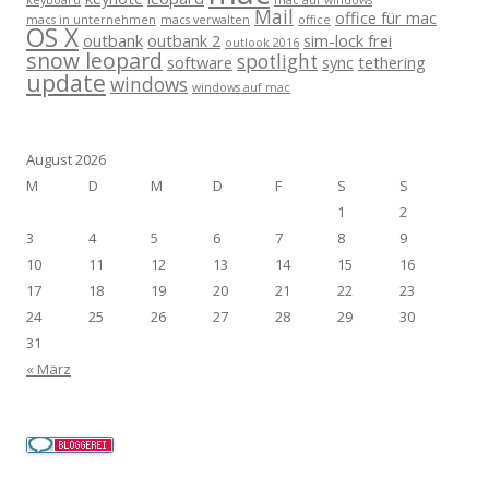
keyboard
mac auf windows
Mail
office für mac
macs in unternehmen
macs verwalten
office
OS X
outbank
outbank 2
sim-lock frei
outlook 2016
snow leopard
spotlight
software
sync
tethering
update
windows
windows auf mac
August 2026
M
D
M
D
F
S
S
1
2
3
4
5
6
7
8
9
10
11
12
13
14
15
16
17
18
19
20
21
22
23
24
25
26
27
28
29
30
31
« März