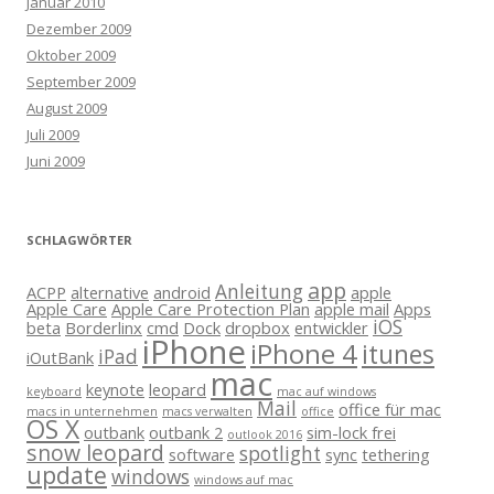
Januar 2010
Dezember 2009
Oktober 2009
September 2009
August 2009
Juli 2009
Juni 2009
SCHLAGWÖRTER
app
Anleitung
ACPP
alternative
android
apple
Apple Care
Apple Care Protection Plan
apple mail
Apps
iOS
beta
Borderlinx
cmd
Dock
dropbox
entwickler
iPhone
iPhone 4
itunes
iPad
iOutBank
mac
keynote
leopard
keyboard
mac auf windows
Mail
office für mac
macs in unternehmen
macs verwalten
office
OS X
outbank
outbank 2
sim-lock frei
outlook 2016
snow leopard
spotlight
software
sync
tethering
update
windows
windows auf mac