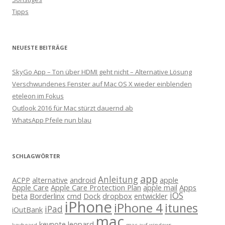
Tipps
NEUESTE BEITRÄGE
SkyGo App – Ton über HDMI geht nicht – Alternative Lösung
Verschwundenes Fenster auf Mac OS X wieder einblenden
eteleon im Fokus
Outlook 2016 für Mac stürzt dauernd ab
WhatsApp Pfeile nun blau
SCHLAGWÖRTER
app
Anleitung
ACPP
alternative
android
apple
Apple Care
Apple Care Protection Plan
apple mail
Apps
iOS
beta
Borderlinx
cmd
Dock
dropbox
entwickler
iPhone
iPhone 4
itunes
iPad
iOutBank
mac
keynote
leopard