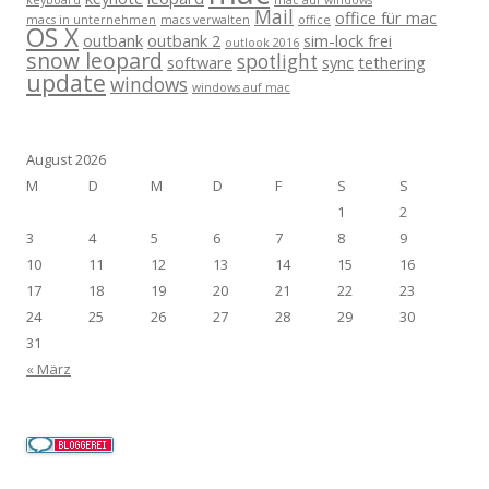
keyboard
mac auf windows
Mail
office für mac
macs in unternehmen
macs verwalten
office
OS X
outbank
outbank 2
sim-lock frei
outlook 2016
snow leopard
spotlight
software
sync
tethering
update
windows
windows auf mac
August 2026
M
D
M
D
F
S
S
1
2
3
4
5
6
7
8
9
10
11
12
13
14
15
16
17
18
19
20
21
22
23
24
25
26
27
28
29
30
31
« März