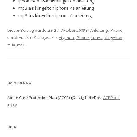
iphone 4 musik als klingelton anleitung
mp3 als klingelton iphone 4s anleitung
mp3 als klingelton iphone 4 anleitung
Dieser Beitrag wurde am
29. Oktober 2009
in
Anleitung
,
iPhone
veröffentlicht. Schlagworte:
eigenen
,
iPhone
,
itunes
,
klingelton
,
m4a
,
m4r
.
EMPFEHLUNG
Apple Care Protection Plan (ACCP) günstig bei eBay:
ACPP bei
eBay
ÜBER