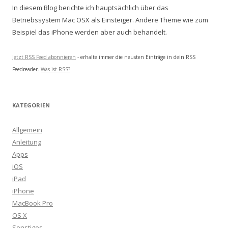
In diesem Blog berichte ich hauptsächlich über das
Betriebssystem Mac OSX als Einsteiger. Andere Theme wie zum
Beispiel das iPhone werden aber auch behandelt.
Jetzt RSS Feed abonnieren
- erhalte immer die neusten Einträge in dein RSS
Feedreader.
Was ist RSS?
KATEGORIEN
Allgemein
Anleitung
Apps
iOS
iPad
iPhone
MacBook Pro
OS X
Sonstiges