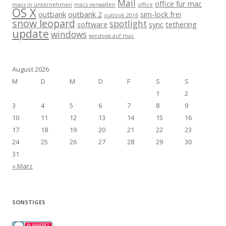
Mail
office für mac
macs in unternehmen
macs verwalten
office
OS X
outbank
outbank 2
sim-lock frei
outlook 2016
snow leopard
spotlight
software
sync
tethering
update
windows
windows auf mac
August 2026
M
D
M
D
F
S
S
1
2
3
4
5
6
7
8
9
10
11
12
13
14
15
16
17
18
19
20
21
22
23
24
25
26
27
28
29
30
31
« März
SONSTIGES