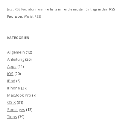
Jetzt RSS Feed abonnieren
- erhalte immer die neusten Einträge in dein RSS
Feedreader.
Was ist RSS?
KATEGORIEN
Allgemein
(12)
Anleitung
(26)
Apps
(11)
iOS
(20)
iPad
(6)
iPhone
(27)
MacBook Pro
(7)
OS X
(31)
Sonstiges
(13)
Tipps
(39)