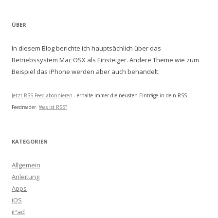
ÜBER
In diesem Blog berichte ich hauptsächlich über das
Betriebssystem Mac OSX als Einsteiger. Andere Theme wie zum
Beispiel das iPhone werden aber auch behandelt.
Jetzt RSS Feed abonnieren
- erhalte immer die neusten Einträge in dein RSS
Feedreader.
Was ist RSS?
KATEGORIEN
Allgemein
Anleitung
Apps
iOS
iPad