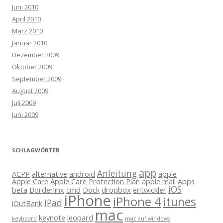
Juni 2010
April 2010
März 2010
Januar 2010
Dezember 2009
Oktober 2009
September 2009
August 2009
Juli 2009
Juni 2009
SCHLAGWÖRTER
app
Anleitung
ACPP
alternative
android
apple
Apple Care
Apple Care Protection Plan
apple mail
Apps
iOS
beta
Borderlinx
cmd
Dock
dropbox
entwickler
iPhone
iPhone 4
itunes
iPad
iOutBank
mac
keynote
leopard
keyboard
mac auf windows