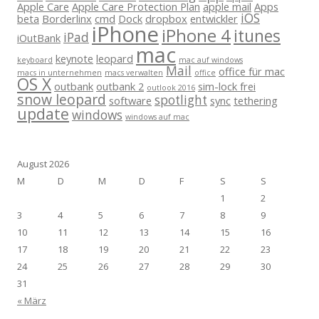
Apple Care
Apple Care Protection Plan
apple mail
Apps
iOS
beta
Borderlinx
cmd
Dock
dropbox
entwickler
iPhone
iPhone 4
itunes
iPad
iOutBank
mac
keynote
leopard
keyboard
mac auf windows
Mail
office für mac
macs in unternehmen
macs verwalten
office
OS X
outbank
outbank 2
sim-lock frei
outlook 2016
snow leopard
spotlight
software
sync
tethering
update
windows
windows auf mac
August 2026
M
D
M
D
F
S
S
1
2
3
4
5
6
7
8
9
10
11
12
13
14
15
16
17
18
19
20
21
22
23
24
25
26
27
28
29
30
31
« März