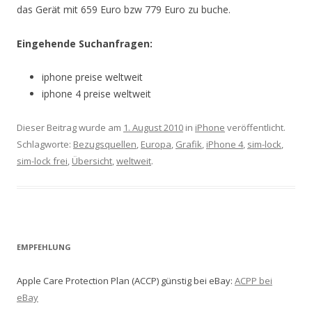
das Gerät mit 659 Euro bzw 779 Euro zu buche.
Eingehende Suchanfragen:
iphone preise weltweit
iphone 4 preise weltweit
Dieser Beitrag wurde am
1. August 2010
in
iPhone
veröffentlicht.
Schlagworte:
Bezugsquellen
,
Europa
,
Grafik
,
iPhone 4
,
sim-lock
,
sim-lock frei
,
Übersicht
,
weltweit
.
EMPFEHLUNG
Apple Care Protection Plan (ACCP) günstig bei eBay:
ACPP bei
eBay