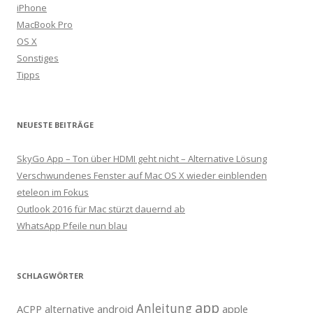
iPhone
MacBook Pro
OS X
Sonstiges
Tipps
NEUESTE BEITRÄGE
SkyGo App – Ton über HDMI geht nicht – Alternative Lösung
Verschwundenes Fenster auf Mac OS X wieder einblenden
eteleon im Fokus
Outlook 2016 für Mac stürzt dauernd ab
WhatsApp Pfeile nun blau
SCHLAGWÖRTER
app
Anleitung
ACPP
alternative
android
apple