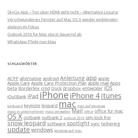
SkyGo App – Ton über HDMI geht nicht – Alternative Lösung
Verschwundenes Fenster auf Mac OS X wieder einblenden
eteleon im Fokus
Outlook 2016 für Mac stürzt dauernd ab
WhatsApp Pfeile nun blau
SCHLAGWÖRTER
app
Anleitung
ACPP
alternative
android
apple
Apple Care
Apple Care Protection Plan
apple mail
Apps
iOS
beta
Borderlinx
cmd
Dock
dropbox
entwickler
iPhone
iPhone 4
itunes
iPad
iOutBank
mac
keynote
leopard
keyboard
mac auf windows
Mail
office für mac
macs in unternehmen
macs verwalten
office
OS X
outbank
outbank 2
sim-lock frei
outlook 2016
snow leopard
spotlight
software
sync
tethering
update
windows
windows auf mac