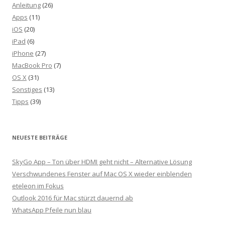
Anleitung
(26)
Apps
(11)
iOS
(20)
iPad
(6)
iPhone
(27)
MacBook Pro
(7)
OS X
(31)
Sonstiges
(13)
Tipps
(39)
NEUESTE BEITRÄGE
SkyGo App – Ton über HDMI geht nicht – Alternative Lösung
Verschwundenes Fenster auf Mac OS X wieder einblenden
eteleon im Fokus
Outlook 2016 für Mac stürzt dauernd ab
WhatsApp Pfeile nun blau