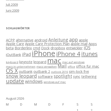
Juli 2009
Juni 2009
SCHLAGWÖRTER
app
Anleitung
ACPP
alternative
android
apple
Apple Care
Apple Care Protection Plan
apple mail
Apps
iOS
beta
Borderlinx
cmd
Dock
dropbox
entwickler
iPhone
iPhone 4
itunes
iPad
iOutBank
mac
keynote
leopard
keyboard
mac auf windows
Mail
office für mac
macs in unternehmen
macs verwalten
office
OS X
outbank
outbank 2
sim-lock frei
outlook 2016
snow leopard
spotlight
software
sync
tethering
update
windows
windows auf mac
August 2026
M
D
M
D
F
S
S
1
2