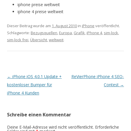
iphone preise weltweit
iphone 4 preise weltweit
Dieser Beitrag wurde am
1. August 2010
in
iPhone
veröffentlicht.
Schlagworte:
Bezugsquellen
,
Europa
,
Grafik
,
iPhone 4
,
sim-lock
,
sim-lock frei
,
Übersicht
,
weltweit
.
Beitrags-
←
iPhone iOS 4.0.1 Update +
ReVierPhone iPhone 4 SEO-
Navigation
kostenloser Bumper für
Contest
→
iPhone 4 Kunden
Schreibe einen Kommentar
Deine E-Mail-Adresse wird nicht veröffentlicht.
Erforderliche