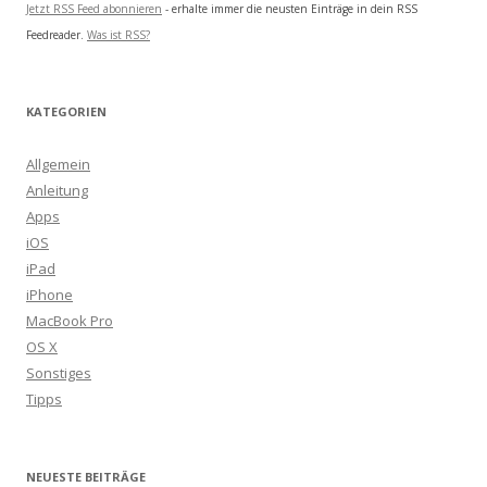
Jetzt RSS Feed abonnieren
- erhalte immer die neusten Einträge in dein RSS
Feedreader.
Was ist RSS?
KATEGORIEN
Allgemein
Anleitung
Apps
iOS
iPad
iPhone
MacBook Pro
OS X
Sonstiges
Tipps
NEUESTE BEITRÄGE