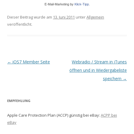
E-Mail-Marketing by
Klick-Tipp
.
Dieser Beitrag wurde am
13. Juni 2011
unter
Allgemein
veröffentlicht.
Beitrags-
←
iOS7 Member Seite
Webradio / Stream in iTunes
Navigation
öffnen und in Wiedergabeliste
speichern
→
EMPFEHLUNG
Apple Care Protection Plan (ACCP) günstig bei eBay:
ACPP bei
eBay