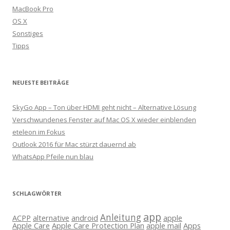
MacBook Pro
OS X
Sonstiges
Tipps
NEUESTE BEITRÄGE
SkyGo App – Ton über HDMI geht nicht – Alternative Lösung
Verschwundenes Fenster auf Mac OS X wieder einblenden
eteleon im Fokus
Outlook 2016 für Mac stürzt dauernd ab
WhatsApp Pfeile nun blau
SCHLAGWÖRTER
app
Anleitung
ACPP
alternative
android
apple
Apple Care
Apple Care Protection Plan
apple mail
Apps