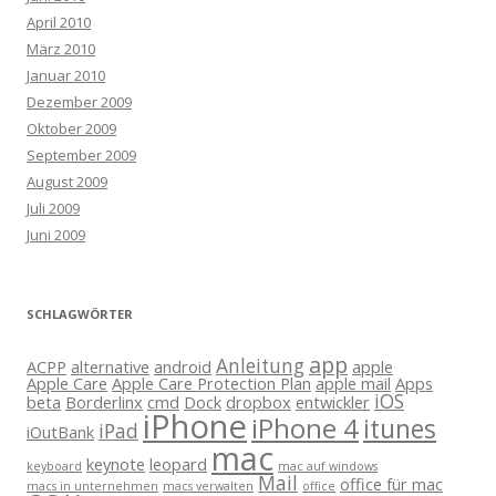
April 2010
März 2010
Januar 2010
Dezember 2009
Oktober 2009
September 2009
August 2009
Juli 2009
Juni 2009
SCHLAGWÖRTER
app
Anleitung
ACPP
alternative
android
apple
Apple Care
Apple Care Protection Plan
apple mail
Apps
iOS
beta
Borderlinx
cmd
Dock
dropbox
entwickler
iPhone
iPhone 4
itunes
iPad
iOutBank
mac
keynote
leopard
keyboard
mac auf windows
Mail
office für mac
macs in unternehmen
macs verwalten
office