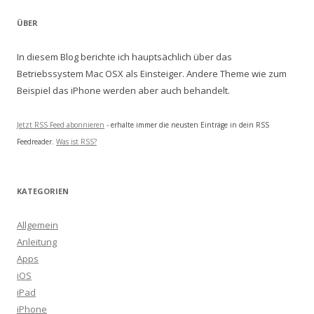
ÜBER
In diesem Blog berichte ich hauptsächlich über das
Betriebssystem Mac OSX als Einsteiger. Andere Theme wie zum
Beispiel das iPhone werden aber auch behandelt.
Jetzt RSS Feed abonnieren
- erhalte immer die neusten Einträge in dein RSS
Feedreader.
Was ist RSS?
KATEGORIEN
Allgemein
Anleitung
Apps
iOS
iPad
iPhone