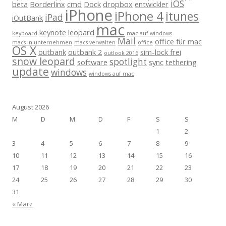
iOS
beta
Borderlinx
cmd
Dock
dropbox
entwickler
iPhone
iPhone 4
itunes
iPad
iOutBank
mac
keynote
leopard
keyboard
mac auf windows
Mail
office für mac
macs in unternehmen
macs verwalten
office
OS X
outbank
outbank 2
sim-lock frei
outlook 2016
snow leopard
spotlight
software
sync
tethering
update
windows
windows auf mac
August 2026
M
D
M
D
F
S
S
1
2
3
4
5
6
7
8
9
10
11
12
13
14
15
16
17
18
19
20
21
22
23
24
25
26
27
28
29
30
31
« März