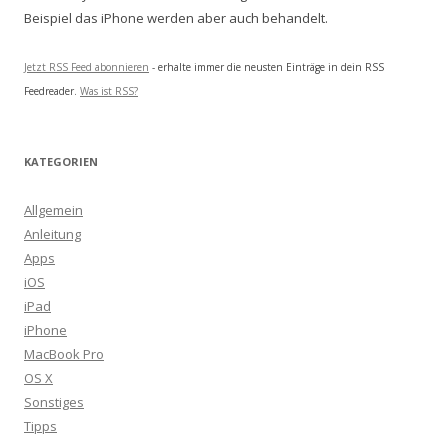
Beispiel das iPhone werden aber auch behandelt.
Jetzt RSS Feed abonnieren
- erhalte immer die neusten Einträge in dein RSS
Feedreader.
Was ist RSS?
KATEGORIEN
Allgemein
Anleitung
Apps
iOS
iPad
iPhone
MacBook Pro
OS X
Sonstiges
Tipps