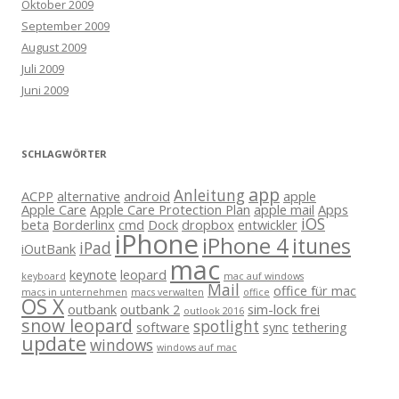
Oktober 2009
September 2009
August 2009
Juli 2009
Juni 2009
SCHLAGWÖRTER
app
Anleitung
ACPP
alternative
android
apple
Apple Care
Apple Care Protection Plan
apple mail
Apps
iOS
beta
Borderlinx
cmd
Dock
dropbox
entwickler
iPhone
iPhone 4
itunes
iPad
iOutBank
mac
keynote
leopard
keyboard
mac auf windows
Mail
office für mac
macs in unternehmen
macs verwalten
office
OS X
outbank
outbank 2
sim-lock frei
outlook 2016
snow leopard
spotlight
software
sync
tethering
update
windows
windows auf mac