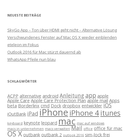
NEUESTE BEITRÄGE
SkyGo App – Ton über HDMI geht nicht – Alternative Lösung
Verschwundenes Fenster auf Mac OS X wieder einblenden
eteleon im Fokus
Outlook 2016 für Mac stürzt dauernd ab
WhatsApp Pfeile nun blau
SCHLAGWÖRTER
app
Anleitung
ACPP
alternative
android
apple
Apple Care
Apple Care Protection Plan
apple mail
Apps
iOS
beta
Borderlinx
cmd
Dock
dropbox
entwickler
iPhone
iPhone 4
itunes
iPad
iOutBank
mac
keynote
leopard
keyboard
mac auf windows
Mail
office für mac
macs in unternehmen
macs verwalten
office
OS X
outbank
outbank 2
sim-lock frei
outlook 2016