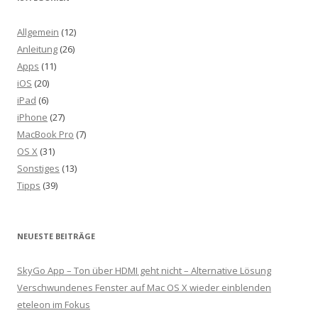
Allgemein
(12)
Anleitung
(26)
Apps
(11)
iOS
(20)
iPad
(6)
iPhone
(27)
MacBook Pro
(7)
OS X
(31)
Sonstiges
(13)
Tipps
(39)
NEUESTE BEITRÄGE
SkyGo App – Ton über HDMI geht nicht – Alternative Lösung
Verschwundenes Fenster auf Mac OS X wieder einblenden
eteleon im Fokus