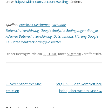
unter
http://twitter.com/account/settings
ändern.
Quellen:
eRecht24 Disclaimer
,
Facebook
Datenschutzerklärung
,
Google Analytics Bedingungen
,
Google
Adsense Datenschutzerklärung
,
Datenschutzerklärung Google
+1
,
Datenschutzerklärung für Twitter
Dieser Beitrag wurde am
3. Juli 2009
unter
Allgemein
veröffentlicht.
Beitrags-
←
Screenshot mit Mac
Strg+F5 … Seite komplett neu
Navigation
erstellen
laden, aber wie am Mac?
→