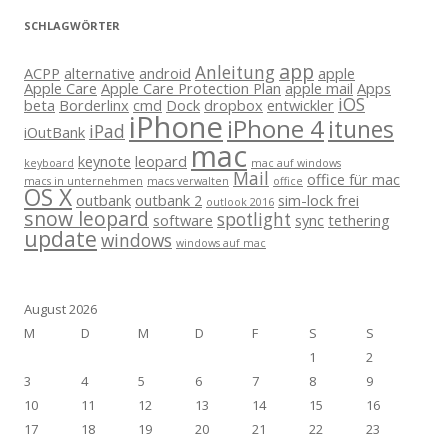
SCHLAGWÖRTER
app
Anleitung
ACPP
alternative
android
apple
Apple Care
Apple Care Protection Plan
apple mail
Apps
iOS
beta
Borderlinx
cmd
Dock
dropbox
entwickler
iPhone
iPhone 4
itunes
iPad
iOutBank
mac
keynote
leopard
keyboard
mac auf windows
Mail
office für mac
macs in unternehmen
macs verwalten
office
OS X
outbank
outbank 2
sim-lock frei
outlook 2016
snow leopard
spotlight
software
sync
tethering
update
windows
windows auf mac
August 2026
M
D
M
D
F
S
S
1
2
3
4
5
6
7
8
9
10
11
12
13
14
15
16
17
18
19
20
21
22
23