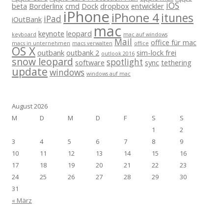
iOS
beta
Borderlinx
cmd
Dock
dropbox
entwickler
iPhone
iPhone 4
itunes
iPad
iOutBank
mac
keynote
leopard
keyboard
mac auf windows
Mail
office für mac
macs in unternehmen
macs verwalten
office
OS X
outbank
outbank 2
sim-lock frei
outlook 2016
snow leopard
spotlight
software
sync
tethering
update
windows
windows auf mac
August 2026
M
D
M
D
F
S
S
1
2
3
4
5
6
7
8
9
10
11
12
13
14
15
16
17
18
19
20
21
22
23
24
25
26
27
28
29
30
31
« März