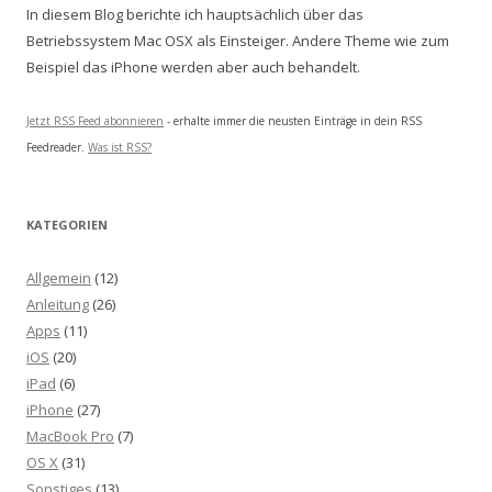
In diesem Blog berichte ich hauptsächlich über das
Betriebssystem Mac OSX als Einsteiger. Andere Theme wie zum
Beispiel das iPhone werden aber auch behandelt.
Jetzt RSS Feed abonnieren
- erhalte immer die neusten Einträge in dein RSS
Feedreader.
Was ist RSS?
KATEGORIEN
Allgemein
(12)
Anleitung
(26)
Apps
(11)
iOS
(20)
iPad
(6)
iPhone
(27)
MacBook Pro
(7)
OS X
(31)
Sonstiges
(13)