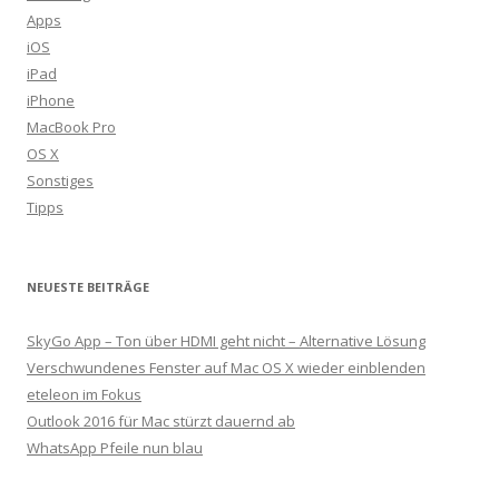
Apps
iOS
iPad
iPhone
MacBook Pro
OS X
Sonstiges
Tipps
NEUESTE BEITRÄGE
SkyGo App – Ton über HDMI geht nicht – Alternative Lösung
Verschwundenes Fenster auf Mac OS X wieder einblenden
eteleon im Fokus
Outlook 2016 für Mac stürzt dauernd ab
WhatsApp Pfeile nun blau