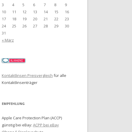
3
4
5
6
7
8
9
10
11
12
13
14
15
16
17
18
19
20
21
22
23
24
25
26
27
28
29
30
31
« März
Kontaktlinsen Preisvergleich
für alle
Kontaktlinsenträger
EMPFEHLUNG
Apple Care Protection Plan (ACCP)
günstig bei eBay:
ACPP bei eBay