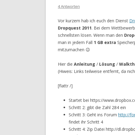
4 Antworten
Vor kurzem hab ich euch den Dienst
Dr
Dropquest 2011
. Bei dem Wettbewerb 
schnellsten lösen. Wenn man den
Drop
man in jedem Fall
1 GB extra
Speicherp
mitzumachen 😉
Hier die
Anleitung
/
Lösung
/
Walkth
(Hiweis: Links teilweise entfernt, da ni
[flattr /]
Startet bei https://www.dropbox
Schritt 2: gibt die Zahl 284 ein
Schritt 3: Geht ins Forum
http://f
findet ihr Schritt 4
Schritt 4: Zip Datei http://dl.dr