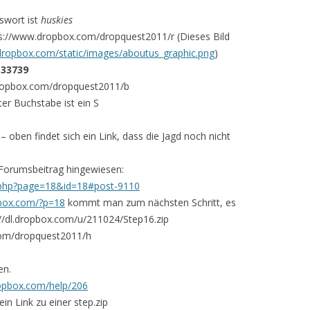
sswort ist
huskies
tps://www.dropbox.com/dropquest2011/r (Dieses Bild
dropbox.com/static/images/aboutus_graphic.png
)
t
33739
.dropbox.com/dropquest2011/b
ter Buchstabe ist ein S
 oben findet sich ein Link, dass die Jagd noch nicht
 Forumsbeitrag hingewiesen:
c.php?page=18&id=18#post-9110
pbox.com/?p=18
kommt man zum nächsten Schritt, es
p://dl.dropbox.com/u/211024/Step16.zip
.com/dropquest2011/h
en.
opbox.com/help/206
ein Link zu einer step.zip