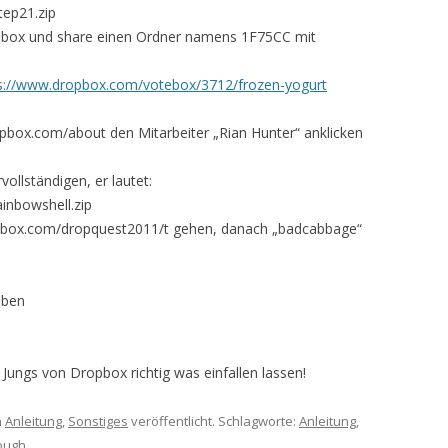
tep21.zip
opbox und share einen Ordner namens 1F75CC mit
s://www.dropbox.com/votebox/3712/frozen-yogurt
opbox.com/about den Mitarbeiter „Rian Hunter“ anklicken
ollständigen, er lautet:
inbowshell.zip
ropbox.com/dropquest2011/t gehen, danach „badcabbage“
eben
 Jungs von Dropbox richtig was einfallen lassen!
n
Anleitung
,
Sonstiges
veröffentlicht. Schlagworte:
Anleitung
,
ough
.