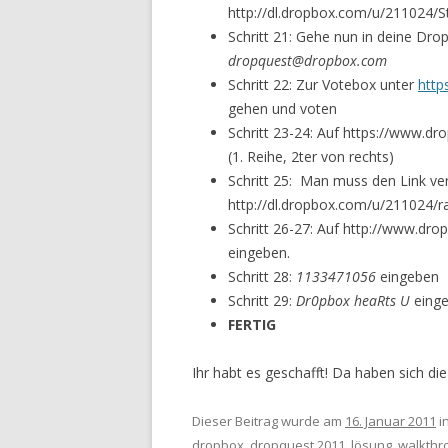
http://dl.dropbox.com/u/211024/S
Schritt 21: Gehe nun in deine Dr
dropquest@dropbox.com
Schritt 22: Zur Votebox unter
http
gehen und voten
Schritt 23-24: Auf https://www.dr
(1. Reihe, 2ter von rechts)
Schritt 25: Man muss den Link verv
http://dl.dropbox.com/u/211024/ra
Schritt 26-27: Auf http://www.d
eingeben.
Schritt 28:
1133471056
eingeben
Schritt 29:
Dr0pbox heaRts U
eing
FERTIG
Ihr habt es geschafft! Da haben sich die
Dieser Beitrag wurde am
16. Januar 2011
i
dropbox
,
dropquest 2011
,
lösung
,
walkthr