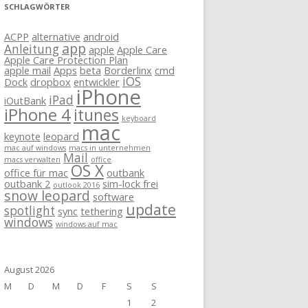
SCHLAGWÖRTER
ACPP
alternative
android
app
Anleitung
apple
Apple Care
Apple Care Protection Plan
apple mail
Apps
beta
Borderlinx
cmd
iOS
Dock
dropbox
entwickler
iPhone
iPad
iOutBank
iPhone 4
itunes
keyboard
mac
keynote
leopard
mac auf windows
macs in unternehmen
Mail
macs verwalten
office
OS X
office für mac
outbank
outbank 2
sim-lock frei
outlook 2016
snow leopard
software
update
spotlight
sync
tethering
windows
windows auf mac
August 2026
M
D
M
D
F
S
S
1
2