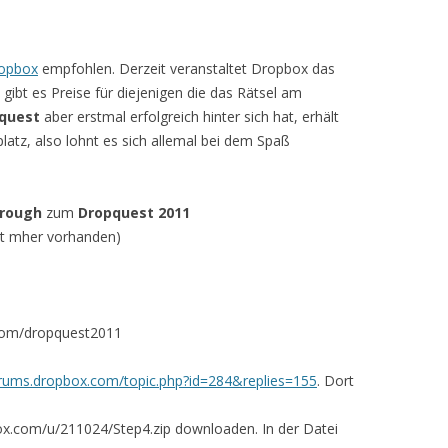
opbox
empfohlen. Derzeit veranstaltet Dropbox das
gibt es Preise für diejenigen die das Rätsel am
quest
aber erstmal erfolgreich hinter sich hat, erhält
latz, also lohnt es sich allemal bei dem Spaß
rough
zum
Dropquest 2011
cht mher vorhanden)
.com/dropquest2011
orums.dropbox.com/topic.php?id=284&replies=155
. Dort
opbox.com/u/211024/Step4.zip downloaden. In der Datei