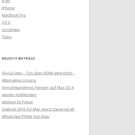
iPad
iPhone
MacBook Pro
OS X
Sonstiges
Tipps
NEUESTE BEITRÄGE
SkyGo App – Ton über HDMI geht nicht –
Alternative Lösung
Verschwundenes Fenster auf Mac OS X
wieder einblenden
eteleon im Fokus
Outlook 2016 für Mac stürzt dauernd ab
WhatsApp Pfeile nun blau