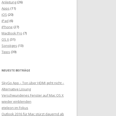
Anleitung
(26)
Apps
(11)
iOS
(20)
iPad
(6)
iPhone
(27)
MacBook Pro
(7)
OS X
(31)
Sonstiges
(13)
Tipps
(39)
NEUESTE BEITRÄGE
SkyGo App – Ton über HDMI geht nicht –
Alternative Lösung
Verschwundenes Fenster auf Mac OS X
wieder einblenden
eteleon im Fokus
Outlook 2016 für Mac stürzt dauernd ab