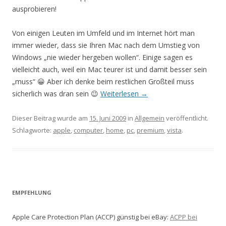
ausprobieren!
Von einigen Leuten im Umfeld und im Internet hört man
immer wieder, dass sie Ihren Mac nach dem Umstieg von
Windows „nie wieder hergeben wollen“. Einige sagen es
vielleicht auch, weil ein Mac teurer ist und damit besser sein
„muss“ 😀 Aber ich denke beim restlichen Großteil muss
sicherlich was dran sein 😉
Weiterlesen
→
Dieser Beitrag wurde am
15. Juni 2009
in
Allgemein
veröffentlicht.
Schlagworte:
apple
,
computer
,
home
,
pc
,
premium
,
vista
.
EMPFEHLUNG
Apple Care Protection Plan (ACCP) günstig bei eBay:
ACPP bei