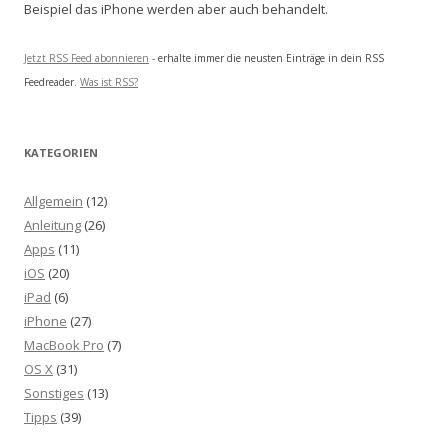
Beispiel das iPhone werden aber auch behandelt.
Jetzt RSS Feed abonnieren
- erhalte immer die neusten Einträge in dein RSS
Feedreader.
Was ist RSS?
KATEGORIEN
Allgemein
(12)
Anleitung
(26)
Apps
(11)
iOS
(20)
iPad
(6)
iPhone
(27)
MacBook Pro
(7)
OS X
(31)
Sonstiges
(13)
Tipps
(39)