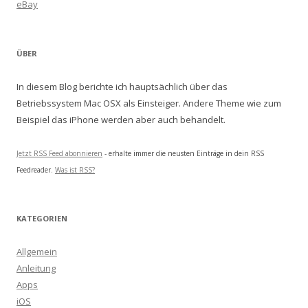
eBay
ÜBER
In diesem Blog berichte ich hauptsächlich über das
Betriebssystem Mac OSX als Einsteiger. Andere Theme wie zum
Beispiel das iPhone werden aber auch behandelt.
Jetzt RSS Feed abonnieren
- erhalte immer die neusten Einträge in dein RSS
Feedreader.
Was ist RSS?
KATEGORIEN
Allgemein
Anleitung
Apps
iOS