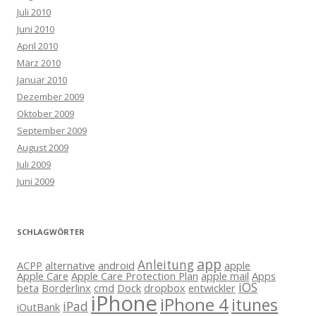
Juli 2010
Juni 2010
April 2010
März 2010
Januar 2010
Dezember 2009
Oktober 2009
September 2009
August 2009
Juli 2009
Juni 2009
SCHLAGWÖRTER
app
Anleitung
ACPP
alternative
android
apple
Apple Care
Apple Care Protection Plan
apple mail
Apps
iOS
beta
Borderlinx
cmd
Dock
dropbox
entwickler
iPhone
iPhone 4
itunes
iPad
iOutBank