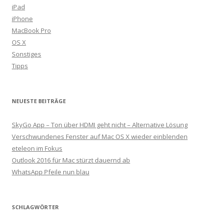
iPad
iPhone
MacBook Pro
OS X
Sonstiges
Tipps
NEUESTE BEITRÄGE
SkyGo App – Ton über HDMI geht nicht – Alternative Lösung
Verschwundenes Fenster auf Mac OS X wieder einblenden
eteleon im Fokus
Outlook 2016 für Mac stürzt dauernd ab
WhatsApp Pfeile nun blau
SCHLAGWÖRTER