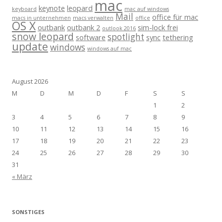
mac
keynote
leopard
keyboard
mac auf windows
Mail
office für mac
macs in unternehmen
macs verwalten
office
OS X
outbank
outbank 2
sim-lock frei
outlook 2016
snow leopard
spotlight
software
sync
tethering
update
windows
windows auf mac
August 2026
M
D
M
D
F
S
S
1
2
3
4
5
6
7
8
9
10
11
12
13
14
15
16
17
18
19
20
21
22
23
24
25
26
27
28
29
30
31
« März
SONSTIGES