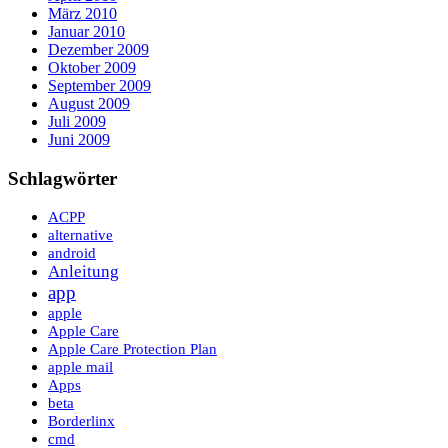
März 2010
Januar 2010
Dezember 2009
Oktober 2009
September 2009
August 2009
Juli 2009
Juni 2009
Schlagwörter
ACPP
alternative
android
Anleitung
app
apple
Apple Care
Apple Care Protection Plan
apple mail
Apps
beta
Borderlinx
cmd