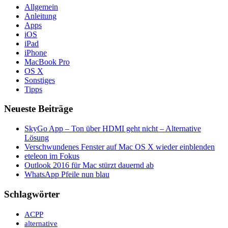
Allgemein
Anleitung
Apps
iOS
iPad
iPhone
MacBook Pro
OS X
Sonstiges
Tipps
Neueste Beiträge
SkyGo App – Ton über HDMI geht nicht – Alternative
Lösung
Verschwundenes Fenster auf Mac OS X wieder einblenden
eteleon im Fokus
Outlook 2016 für Mac stürzt dauernd ab
WhatsApp Pfeile nun blau
Schlagwörter
ACPP
alternative