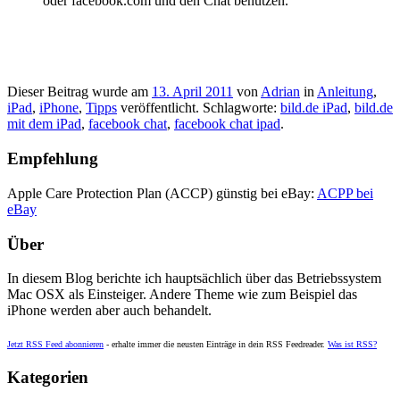
oder facebook.com und den Chat benutzen.
Dieser Beitrag wurde am
13. April 2011
von
Adrian
in
Anleitung
,
iPad
,
iPhone
,
Tipps
veröffentlicht. Schlagworte:
bild.de iPad
,
bild.de
mit dem iPad
,
facebook chat
,
facebook chat ipad
.
Empfehlung
Apple Care Protection Plan (ACCP) günstig bei eBay:
ACPP bei
eBay
Über
In diesem Blog berichte ich hauptsächlich über das Betriebssystem
Mac OSX als Einsteiger. Andere Theme wie zum Beispiel das
iPhone werden aber auch behandelt.
Jetzt RSS Feed abonnieren
- erhalte immer die neusten Einträge in dein RSS Feedreader.
Was ist RSS?
Kategorien