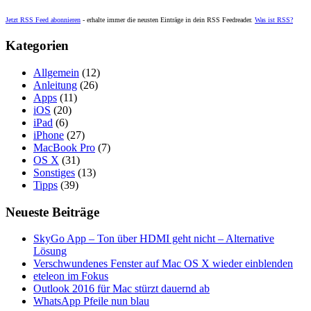
Jetzt RSS Feed abonnieren
- erhalte immer die neusten Einträge in dein RSS Feedreader.
Was ist RSS?
Kategorien
Allgemein
(12)
Anleitung
(26)
Apps
(11)
iOS
(20)
iPad
(6)
iPhone
(27)
MacBook Pro
(7)
OS X
(31)
Sonstiges
(13)
Tipps
(39)
Neueste Beiträge
SkyGo App – Ton über HDMI geht nicht – Alternative
Lösung
Verschwundenes Fenster auf Mac OS X wieder einblenden
eteleon im Fokus
Outlook 2016 für Mac stürzt dauernd ab
WhatsApp Pfeile nun blau