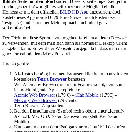
Bild.de Seite mit dem iPad
surfen. Diese ist seit einiger Zeit ja für
solche gesperrt. Zwar gibt es seit kurzem die Möglichkeit die
Homepage mit dem offiziellen
BILD HD App
anzusurfen, doch
kostet dieses App normal 0,79 Euro (derzeit noch kostenlose
Testphase) und ist meiner Meinung nach auch nicht ganz
so komfortabel.
Der Trick um diese Sperren zu umgehen ist einen anderen Browser
zu verwenden, mit dem man sich dann als normaler Desktop Client
ausgeben kann. So wird der Webseite vorgegaukelt, dass man man
ganz normal mit dem Mac / PC surft.
Und so geht’s:
Als Erstes benötig ihr einen Browser. Hier kann man z.b. den
kostenlosen
Terra Browser
benutzen
Wer Alternativ-Browser mit mehr Features sucht, dem kann
ich noch folgende Apps empfehlen:
Atomic Web Browser
(1,79 €) –
iCab Mobile
(1,79€) –
Mercury Web Browser
(79 Cent)
Terra Browser App starten
Bei den Einstellungen (Symbol rechts oben) unter „Identify
As“ z.B. Mac OSX Safari 5 auswählen (statt iPad Safari
Mobile)
Nun kann man mit dem iPad ganz normal auf bild.de surfen