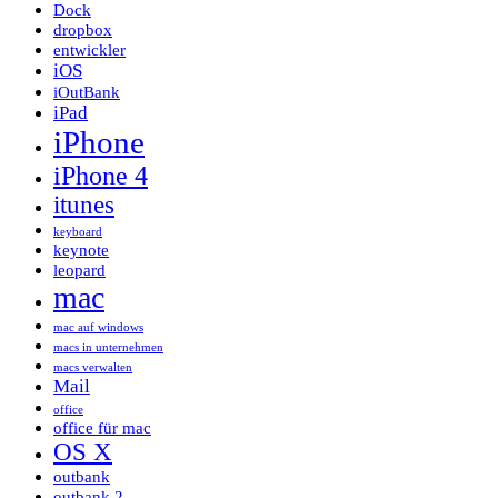
Dock
dropbox
entwickler
iOS
iOutBank
iPad
iPhone
iPhone 4
itunes
keyboard
keynote
leopard
mac
mac auf windows
macs in unternehmen
macs verwalten
Mail
office
office für mac
OS X
outbank
outbank 2