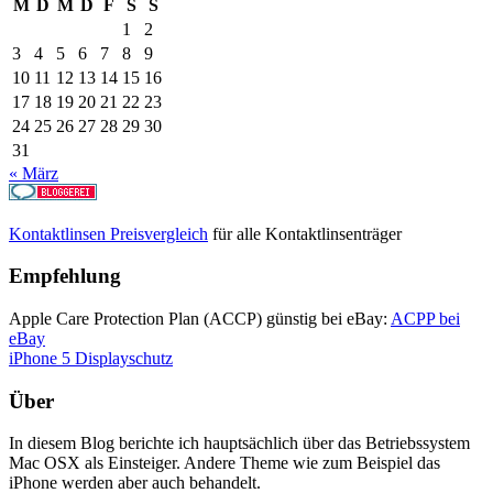
M
D
M
D
F
S
S
1
2
3
4
5
6
7
8
9
10
11
12
13
14
15
16
17
18
19
20
21
22
23
24
25
26
27
28
29
30
31
« März
Kontaktlinsen Preisvergleich
für alle Kontaktlinsenträger
Empfehlung
Apple Care Protection Plan (ACCP) günstig bei eBay:
ACPP bei
eBay
iPhone 5 Displayschutz
Über
In diesem Blog berichte ich hauptsächlich über das Betriebssystem
Mac OSX als Einsteiger. Andere Theme wie zum Beispiel das
iPhone werden aber auch behandelt.