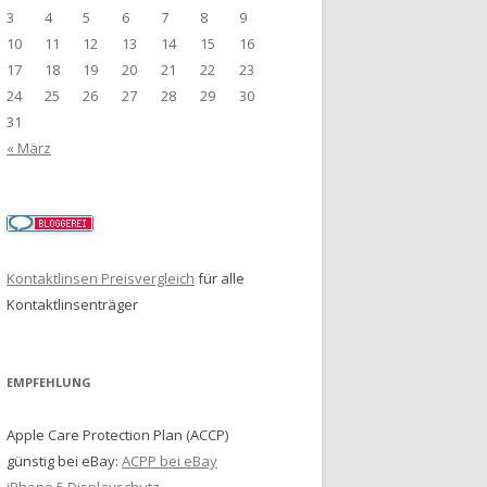
3
4
5
6
7
8
9
10
11
12
13
14
15
16
17
18
19
20
21
22
23
24
25
26
27
28
29
30
31
« März
Kontaktlinsen Preisvergleich
für alle
Kontaktlinsenträger
EMPFEHLUNG
Apple Care Protection Plan (ACCP)
günstig bei eBay:
ACPP bei eBay