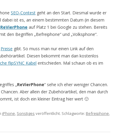
iPhone
SEO-Contest
geht an den Start. Diesmal wurde er
l dabei ist es, an einem bestimmten Datum (in diesem
f
ReVierPhone
auf Platz 1 bei Google zu stehen. Bereits
 mit den Begriffen „Befreiphone“ und „Volksphone“.
r
Preise
gibt. So muss man nur einen Link auf den
ubehörartikel. Diesen bekommt man dan kostenlos
che flipSYNC Kabel
entschieden. Mal schaun ob es im
griffes „
ReVierPhone
“ sehe ich eher weniger Chancen.
Chancen. Aber allein der Zubehörartikel, den man durch
mmt, ist doch ein kleiner Eintrag hier wert 🙂
n
iPhone
,
Sonstiges
veröffentlicht. Schlagworte:
Befreiphone
,