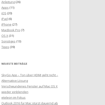
Anleitung
(26)
Apps
(11)
iOS
(20)
iPad
(6)
iPhone
(27)
MacBook Pro
(7)
OS X
(31)
Sonstiges
(13)
Tipps
(39)
NEUESTE BEITRÄGE
SkyGo App – Ton über HDMI geht nicht –
Alternative Lösung
Verschwundenes Fenster auf Mac OS X
wieder einblenden
eteleon im Fokus
Outlook 2016 für Mac stürzt dauernd ab