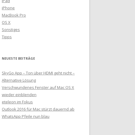
iPad
iPhone
MacBook Pro
OS X
Sonstiges
Tipps
NEUESTE BEITRÄGE
SkyGo App – Ton über HDMI geht nicht –
Alternative Lösung
Verschwundenes Fenster auf Mac OS X
wieder einblenden
eteleon im Fokus
Outlook 2016 für Mac stürzt dauernd ab
WhatsApp Pfeile nun blau