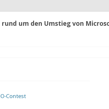
 rund um den Umstieg von Micros
Zum
Inhalt
springen
EO-Contest