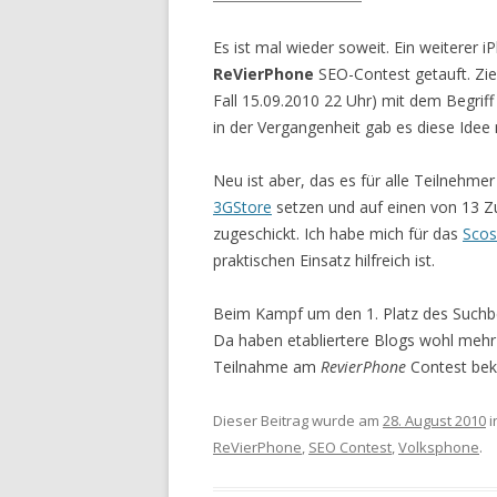
Es ist mal wieder soweit. Ein weiterer 
ReVierPhone
SEO-Contest getauft. Zie
Fall 15.09.2010 22 Uhr) mit dem Begrif
in der Vergangenheit gab es diese Idee
Neu ist aber, das es für alle Teilnehme
3GStore
setzen und auf einen von 13 Z
zugeschickt. Ich habe mich für das
Scos
praktischen Einsatz hilfreich ist.
Beim Kampf um den 1. Platz des Suchbe
Da haben etabliertere Blogs wohl mehr 
Teilnahme am
RevierPhone
Contest beko
Dieser Beitrag wurde am
28. August 2010
i
ReVierPhone
,
SEO Contest
,
Volksphone
.