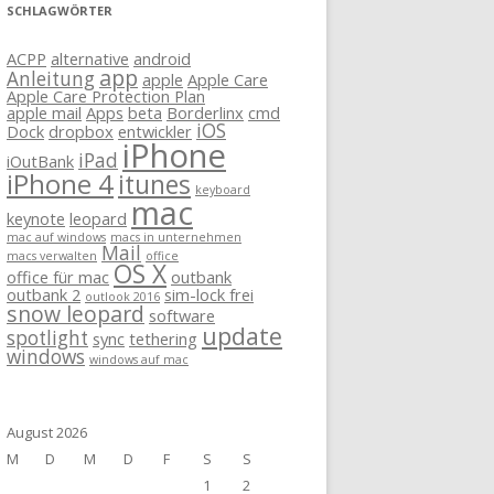
SCHLAGWÖRTER
ACPP
alternative
android
app
Anleitung
apple
Apple Care
Apple Care Protection Plan
apple mail
Apps
beta
Borderlinx
cmd
iOS
Dock
dropbox
entwickler
iPhone
iPad
iOutBank
iPhone 4
itunes
keyboard
mac
keynote
leopard
mac auf windows
macs in unternehmen
Mail
macs verwalten
office
OS X
office für mac
outbank
outbank 2
sim-lock frei
outlook 2016
snow leopard
software
update
spotlight
sync
tethering
windows
windows auf mac
August 2026
M
D
M
D
F
S
S
1
2