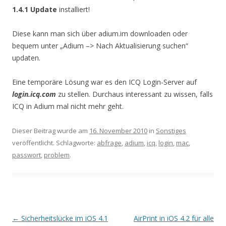
1.4.1 Update
installiert!
Diese kann man sich über adium.im downloaden oder
bequem unter „Adium –> Nach Aktualisierung suchen“
updaten.
Eine temporäre Lösung war es den ICQ Login-Server auf
login.icq.com
zu stellen. Durchaus interessant zu wissen, falls
ICQ in Adium mal nicht mehr geht.
Dieser Beitrag wurde am
16. November 2010
in
Sonstiges
veröffentlicht. Schlagworte:
abfrage
,
adium
,
icq
,
login
,
mac
,
passwort
,
problem
.
Beitrags-
←
Sicherheitslücke im iOS 4.1
AirPrint in iOS 4.2 für alle