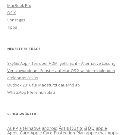
MacBook Pro
OS X
Sonstiges
Tipps
NEUESTE BEITRÄGE
SkyGo App – Ton über HDMI geht nicht – Alternative Lösung
Verschwundenes Fenster auf Mac OS X wieder einblenden
eteleon im Fokus
Outlook 2016 für Mac stürzt dauernd ab
WhatsApp Pfeile nun blau
SCHLAGWÖRTER
app
Anleitung
ACPP
alternative
android
apple
Apple Care
Apple Care Protection Plan
apple mail
Apps