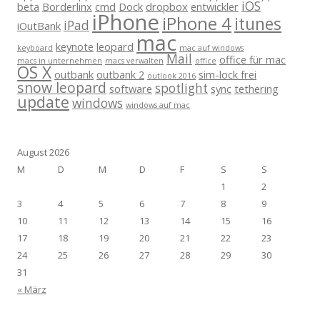
iOS
beta
Borderlinx
cmd
Dock
dropbox
entwickler
iPhone
iPhone 4
itunes
iPad
iOutBank
mac
keynote
leopard
keyboard
mac auf windows
Mail
office für mac
macs in unternehmen
macs verwalten
office
OS X
outbank
outbank 2
sim-lock frei
outlook 2016
snow leopard
spotlight
software
sync
tethering
update
windows
windows auf mac
August 2026
M
D
M
D
F
S
S
1
2
3
4
5
6
7
8
9
10
11
12
13
14
15
16
17
18
19
20
21
22
23
24
25
26
27
28
29
30
31
« März