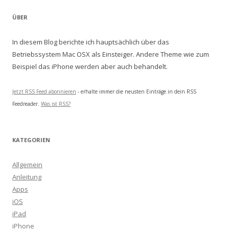
ÜBER
In diesem Blog berichte ich hauptsächlich über das
Betriebssystem Mac OSX als Einsteiger. Andere Theme wie zum
Beispiel das iPhone werden aber auch behandelt.
Jetzt RSS Feed abonnieren
- erhalte immer die neusten Einträge in dein RSS
Feedreader.
Was ist RSS?
KATEGORIEN
Allgemein
Anleitung
Apps
iOS
iPad
iPhone