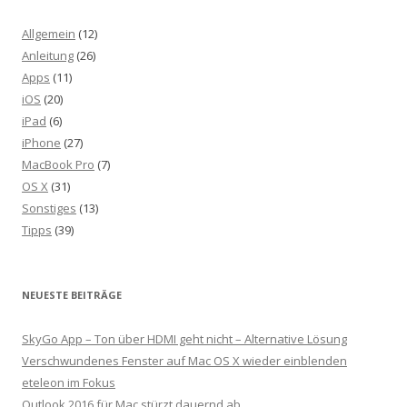
Allgemein
(12)
Anleitung
(26)
Apps
(11)
iOS
(20)
iPad
(6)
iPhone
(27)
MacBook Pro
(7)
OS X
(31)
Sonstiges
(13)
Tipps
(39)
NEUESTE BEITRÄGE
SkyGo App – Ton über HDMI geht nicht – Alternative Lösung
Verschwundenes Fenster auf Mac OS X wieder einblenden
eteleon im Fokus
Outlook 2016 für Mac stürzt dauernd ab