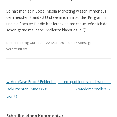
So hält man sein Social Media Marketing wissen immer auf
dem neusten Stand 😉 Und wenn ich mir so das Programm
und die Speaker für die Konferenz so anschaue, wäre ich da
schon gerne mal dabei. Vielleicht klappt es ja 🙂
Dieser Beitrag wurde am
22. März 2013
unter
Sonstiges
veröffentlicht.
Beitrags-
←
AutoSave Error / Fehler bei
Launchpad Icon verschwunden
Navigation
Dokumenten (Mac OS X
/ wiederherstellen
→
Lion+)
Schreibe einen Kommentar