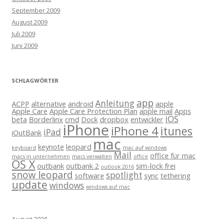
September 2009
August 2009
Juli 2009
Juni 2009
SCHLAGWÖRTER
app
Anleitung
ACPP
alternative
android
apple
Apple Care
Apple Care Protection Plan
apple mail
Apps
iOS
beta
Borderlinx
cmd
Dock
dropbox
entwickler
iPhone
iPhone 4
itunes
iPad
iOutBank
mac
keynote
leopard
keyboard
mac auf windows
Mail
office für mac
macs in unternehmen
macs verwalten
office
OS X
outbank
outbank 2
sim-lock frei
outlook 2016
snow leopard
spotlight
software
sync
tethering
update
windows
windows auf mac