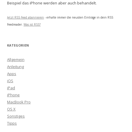
Beispiel das iPhone werden aber auch behandelt.
Jetzt RSS Feed abonnieren
- erhalte immer die neusten Einträge in dein RSS
Feedreader.
Was ist RSS?
KATEGORIEN
Allgemein
Anleitung
Apps
iOS
iPad
iPhone
MacBook Pro
OS X
Sonstiges
Tipps