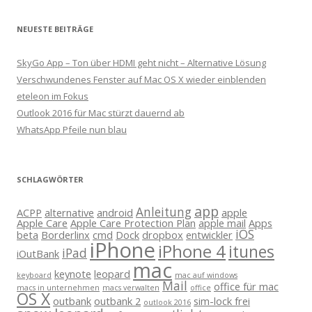
NEUESTE BEITRÄGE
SkyGo App – Ton über HDMI geht nicht – Alternative Lösung
Verschwundenes Fenster auf Mac OS X wieder einblenden
eteleon im Fokus
Outlook 2016 für Mac stürzt dauernd ab
WhatsApp Pfeile nun blau
SCHLAGWÖRTER
app
Anleitung
ACPP
alternative
android
apple
Apple Care
Apple Care Protection Plan
apple mail
Apps
iOS
beta
Borderlinx
cmd
Dock
dropbox
entwickler
iPhone
iPhone 4
itunes
iPad
iOutBank
mac
keynote
leopard
keyboard
mac auf windows
Mail
office für mac
macs in unternehmen
macs verwalten
office
OS X
outbank
outbank 2
sim-lock frei
outlook 2016